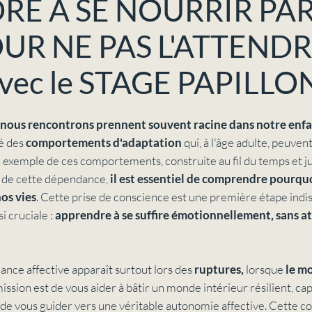
E A SE NOURRIR PAR
UR NE PAS L'ATTENDR
vec le STAGE PAPILLON
 nous rencontrons prennent souvent racine dans notre enf
é des
comportements d'adaptation
qui, à l'âge adulte, peuven
 exemple de ces comportements, construite au fil du temps et jus
r de cette dépendance,
il est essentiel de comprendre pourquo
os vies
. Cette prise de conscience est une première étape ind
i cruciale :
apprendre à se suffire émotionnellement, sans a
nce affective apparaît surtout lors des
ruptures,
lorsque
le m
ission est de vous aider à bâtir un monde intérieur résilient, ca
de vous guider vers une véritable autonomie affective. Cette c