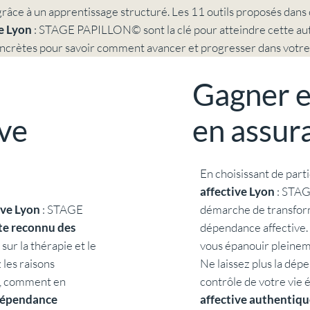
grâce à un apprentissage structuré. Les 11 outils proposés dans
ve Lyon
: STAGE PAPILLON© sont la clé pour atteindre cette auto
ncrètes pour savoir comment avancer et progresser dans votre
Gagner e
en assur
ve
En choisissant de part
affective Lyon
: STAG
démarche de transforma
ive Lyon
: STAGE
dépendance affective.
ste reconnu des
vous épanouir pleineme
 sur la thérapie et le
Ne laissez plus la dép
les raisons
contrôle de votre vie 
t, comment en
affective authentiqu
 dépendance