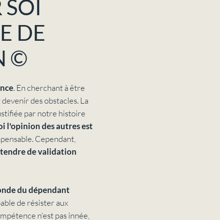
 SOI
E DE
 ©​
ance
. En cherchant à être
t devenir des obstacles. La
tifiée par notre histoire
i l'opinion des autres est
ispensable. Cependant,
ttendre de validation
onde du dépendant
pable de résister aux
ompétence n'est pas innée,