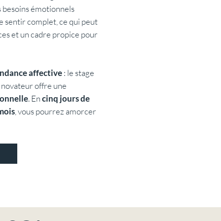
s besoins émotionnels
e sentir complet, ce qui peut
es et un cadre propice pour
endance affective
: le stage
novateur offre une
ionnelle
. En
cinq jours de
mois
, vous pourrez amorcer