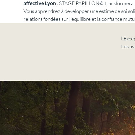
affective Lyon
: STAGE PAPILLON© transformera vo
Vous apprendrez à développer une estime de soi solid
relations fondées sur l'équilibre et la confiance mutu
l'Exce
​Les av