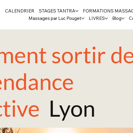
H
CALENDRIER
STAGES TANTRA
FORMATIONS MASSA
Massages par Luc Pouget
LIVRES
Blog
C
ent sortir de
ndance
ctive
Lyon