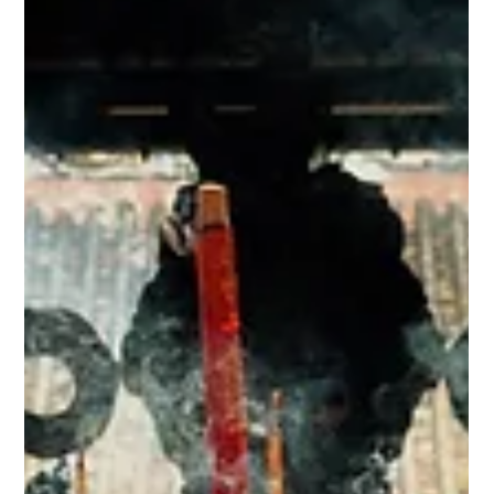
TANTRA DES JOURS HEUREUX
24 juil.
8 min de lecture
Comment le tantra thérapeutique permet
de retrouver une relation profonde quand
on ne se comprend plus ? La
communication dans le couple.
Comment le tantra thérapeutique permet de retrouver une
relation profonde quand on ne se comprend plus ?