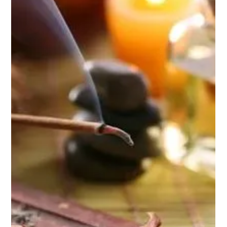
TANTRA DES JOURS HEUREUX
21 févr.
15 min de lecture
Les Formations TANTRIC MASSAGES
SACRÉS© : pourquoi choisir une
Formation massage tantrique Paris avec