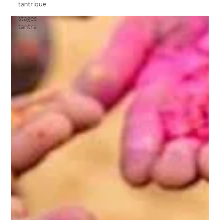
tantrique
stages
tantra