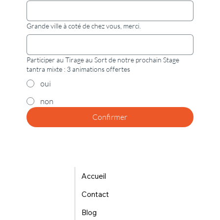
Grande ville à coté de chez vous, merci.
Participer au Tirage au Sort de notre prochain Stage
tantra mixte : 3 animations offertes
oui
non
Confirmer
Accueil
Contact
Blog