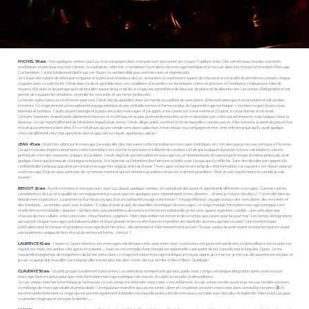
MICHEL 58 ans
: Voici quelques années que Luc m’accompagne dans mon parcours personnel : les stages Papillons et les Clés ont été pour moi des moments
révélateurs et précieux sur mon chemin. Je souhaitais cette fois-ci améliorer ma maîtrise du massage tantrique et je me suis donc inscrit pour la formation Massage
Cachemirien. J’ai été totalement bluffé par ces 4 jours ô combien délicieux, enrichissants et régénérants.
Je n’ai pas été surpris de retrouver la rigueur et la précision d’analyse de Luc, associées à sa présence auprès de chacun et à sa faculté de prendre en compte chaque
stagiaire dans sa spécificité. Il était donc facile et agréable dans ces conditions d’assimiler ces techniques claires et précises et l’ambiance chaleureuse, faite de
respect, d’écoute et de partage qu’il sait installer autour de lui a fait de ce stage une parenthèse de douceur, de plaisir et de détente rare. Les temps d’intégration m’ont
permis de savourer les émotions, assimiler les ressentis et ancrer les protocoles.
Le temps a peu à peu cessé d’exister pour moi. J’étais loin du quotidien, dans un monde accueillant de sensations, d’intériorisation qui m’a transporté et fait un bien
immense. Ce stage promet un exceptionnel voyage intérieur et une véritable remise en forme en plus de l’apprentissage technique : c’est bien ce que j’ai vécu avec
intensité et bonheur. J’ai découvert l’énergie et la puissance des massages et j’ai appris à me connecter à moi-même et à l’autre, à savoir donner et recevoir.
Certains moments étaient particulièrement intenses et m’ont touché au plus profond de mon être, je ne m’attendais pas à être autant impacté, mais toujours dans la
douceur. Je suis reparti différent de l’état dans lequel j’étais arrivé. J’étais allégé, unifié, serein et riche de nouvelles connaissances. Mes tensions avaient disparu et il ne
restait qu’un immense bien-être. Et ce n’était pas qu’une simple sensation subjective: à mon retour, ma compagne et mes amis ont remarqué qu’il y avait quelque
chose de différent chez moi, que j’étais bien et que cela se voyait : quel beau cadeau !
JEAN 45 ans
: étant très attiré par le massage, j'ai voulu aller plus loin suivre cette formation en massages tantriques, et c'est ainsi que je me suis retrouvé à Pézenas.
Ce qui m'a le plus impressionné dans cette formation c'est à la fois la précision et la liberté de création. Le fait que la plupart du temps la base soit intuitive, cela me
permet de créer des moments uniques et j’ai adoré. J'avais déjà fait une formation en massage tao, et honnêtement, de suivre tout le temps le même protocole, était
quelque chose que je trouvais à la longue ennuyeux. Je n'ai jamais eu l'intention d'en faire une activité, mais j'avoue que j'y réfléchis. Sans rien dévoiler par rapport à la
confidentialité j'ai beaucoup aimé un certain massage très original, et le fait d’avoir 7 massages en poche en sortie de cette formation, car souvent c'est 4 jours pour un
seul massage. Et je ne vous parle pas de ce fameux moment qui est annoncé grandiose et qui est vraiment grandiose ! Bref, je suis reparti nourri et comblé, je vais
revenir !​
BENOIT 36 ans
: Ayant commencé mon parcours avec Luc depuis quelques années, et souhaitant découvrir et approfondir différents massages. Connaissant les
compétences de Luc et la qualité de son engagement je savais que ces quelques jours répondraient à mes attentes… et bien, je n’ai pas été déçu !! J’ai récolté bien au-
delà de mes espérances. La promesse d’un beau voyage, d’un exceptionnel voyage à été tenue !! Voyage intérieur, voyage au pays des sensations, des ressentis et
des émotions… un rendez-vous avec le plaisir ! En plus d’avoir acquis de nouvelles techniques de massages, ce stage/module formation massage tantrique s’est
révélé être un formidable « booster » de bien-être, une parenthèse de remise en forme exceptionnelle, je me sens apaisé, régénéré, comblé… une sensation que
chacune de mes cellules a été caressées, chouchoutées, soignées. Mon corps entier me remercie de ce temps que j’ai pris pour lui, pour moi ! Les temps d’intégrations
qui suivent chaque massage sont indispensables et d’une grande richesse afin d’ancrer et profiter des bienfaits du massage bien au delà ! Une mention toute
particulière pour le fameux et grandiose massage du lâcher prise… déconnexion et relâchement total assuré ! Si vous voulez devenir expert en toucher tout en vivant
une expérience unique de bien-être et de remise en forme… foncez !!
LAURENCE 42 ans
: J'ai passé 5 jours intenses, tes massages ont été puissants pour mon corps, ta présence est juste extraordinaire, ta bienveillance, ton écoute, ton
regard, tes mots, tes petites clés que tu m'a donné ..... tout ceci m'a remplie d'une énergie exceptionnelle sans parler de tes conseils tout le long des 5 jours. Je me
souviendrai longtemps de l'expérience de lâcher-prise. dans ce stage formation massage tantrique, je n'ai pas appris qu'à masser, je me suis découverte encore plus et
je sais ce que je dois travailler sur moi pour aller encore plus loin alors à très vite Luc et Merci Merci Merci. Gratitude !
CLAUDINE 50 ans
: Un petit groupe (seulement 6 personnes), un animateur omniprésent qui nous guide, nous corrige, une longue intégration après avoir reçu un
massage, tout est prévu pour que cette formation massage tantrique soit réussie : le cadre, la sécurité, la bienveillance.
Je suis venue chercher la technique, je l’ai trouvée. Je suis venue me détendre, mon corps s’est enflammé. Je suis venue me découvrir et je me suis révélée à travers
ce mélange de massage intuitif et protocolaire ! Un régal pour mon être qui a pu ressentir, vibrer et s’exprimer à travers mon corps dans un total lâcher prise 😘 Je
recommande fortement ce stage qui me permet également d’aborder ma nouvelle profession de masseuse sur table avec bien plus de légitimité. Merci à toi Luc pour
ce premier stage qui ne sera pas le dernier .....​