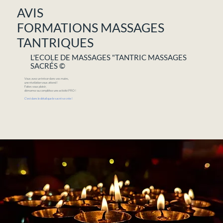
AVIS
FORMATIONS MASSAGES
TANTRIQUES
L'ECOLE DE MASSAGES "TANTRIC MASSAGES
SACRÉS ©
Vous avez un trésor dans vos mains,
une révélation vous attend !
Faites vous plaisir,
démarrez ou complétez une activité PRO !
C'est dans le détail que le sacré se crée !