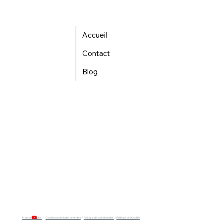
Accueil
Contact
Blog
Mentions légales
/
Conditions générales de ventes
/
Politique de confidentialité
/
Politique des Cookies