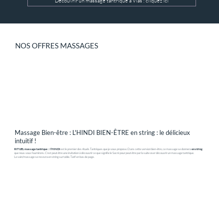
Découvrir un massage tantrique à Vias : cliquez ici
NOS OFFRES MASSAGES
Massage Bien-être : L'HINDI BIEN-ÊTRE en string : le délicieux
intuitif !
RITUEL massage tantrique : l’HINDI
est le premier des rituels Tantriques que je vous propose. Dans cette version bien-être, ce massage se donnera
en string
que nous vous fournirons. C'est peut être une invitation à découvrir ce que signifie le Sacré pour peut être par la suite oser découvrir un massage tantrique.
Le soin/massage se recevra en string sur table. Tarif en bas de page.