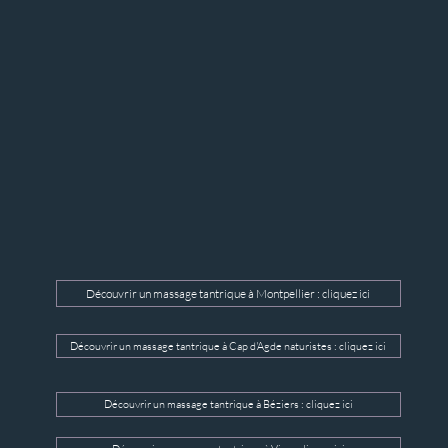
Découvrir un massage tantrique à Montpellier : cliquez ici
Découvrir un massage tantrique à Cap d'Agde naturistes : cliquez ici
Découvrir un massage tantrique à Béziers : cliquez ici