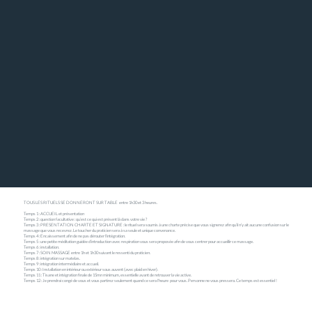
TOUS LES RITUELS SE DONNERONT SUR TABLE entre 1h30 et 3 heures.
Temps 1 : ACCUEIL et présentation
Temps 2 : question facultative : qu’est ce qui est présent là dans votre vie ?
Temps 3 : PRESENTATION CHARTE ET SIGNATURE : le rituel sera soumis à une charte précise que vous signerez afin qu’il n’y ait aucune confusion sur le
massage que vous recevrez. Le toucher du praticien sera à sa seule et unique convenance.
Temps 4 : Encaissement afin de ne pas dérouter l'intégration.
Temps 5 : une petite méditation guidée d’introduction avec respiration vous sera proposée afin de vous centrer pour accueillir ce massage.
Temps 6 : installation.
Temps 7 : SOIN MASSAGE entre 1h et 1h30 suivant le ressenti du praticien.
Temps 8 : intégration sur matelas.
Temps 9 : intégration intermédiaire et accueil.
Temps 10 : Installation en intérieur ou extérieur sous auvent (avec plaid en hiver).
Temps 11 : Tisane et intégration finale de 15mn minimum, essentielle avant de retrouver la vie active.
Temps 12 : Je prendrai congé de vous et vous partirez seulement quand ce sera l'heure pour vous. Personne ne vous pressera. Ce temps est essentiel !