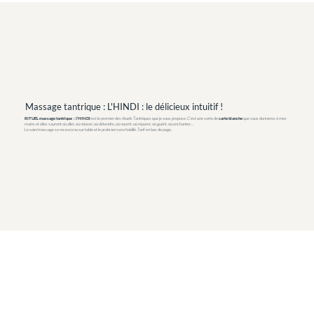
Massage tantrique : L'HINDI : le délicieux intuitif !
RITUEL massage tantrique : l’HINDI
est le premier des rituels Tantriques que je vous propose. C’est une sorte de
carte blanche
que vous donnerez à mes
mains et elles sauront où aller, où relaxer, où détendre, où nourrir, où réparer, où guérir, où enchanter…
Le soin/massage se recevra nu sur table et le praticien sera habillé. Tarif en bas de page.