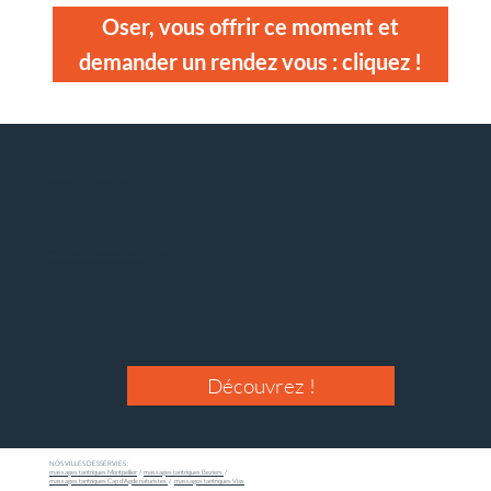
Oser, vous offrir ce moment et
demander un rendez vous : cliquez !
MASSAGE EN COUPLE & EN DUO
Offrez vous une échappée sensorielle de couple
dans un endroit extraordinaire : la Villa LÂO !
Découvrez !
NOS VILLES DESSERVIES :
massages tantriques Montpellier
/
massages tantriques Beziers
/
massages tantriques Cap d'Agde naturistes
/
massages tantriques Vias