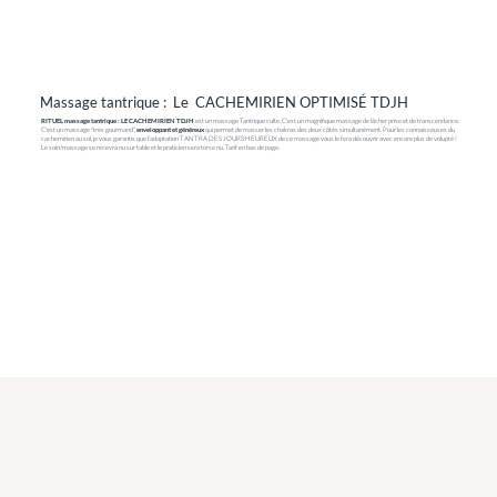
Massage tantrique : Le CACHEMIRIEN OPTIMISÉ TDJH
RITUEL massage tantrique : LE CACHEMIRIEN TDJH
est un massage Tantrique culte. C'est un magnifique massage de lâcher prise et de transcendance.
C'est un massage "très gourmand",
enveloppant et généreux
qui permet de masser les chakras des deux côtés simultanément. Pour les connaisseuses du
cachemirien au sol, je vous garantis que l'adaptation TANTRA DES JOURS HEUREUX de ce massage vous le fera découvrir avec encore plus de volupté !
Le soin/massage se recevra nu sur table et le praticien sera torse nu. Tarif en bas de page.