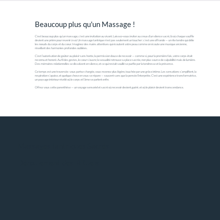
Beaucoup plus qu'un Massage !
C'est beaucoup plus qu’un massage, c'est une invitation au vivant. Laissez‑vous inviter au creux d’un silence sacré, là où chaque souffle
devient une prière pour revenir à soi. Un massage tantrique n’est pas seulement un toucher : c’est une offrande — un rite tendre qui délie
les nœuds du corps et du cœur. Imaginez des mains attentives qui écoutent votre peau comme on écoute une musique ancienne,
réveillant des harmonies profondes oubliées.
C’est l’autorisation de goûter au plaisir sans honte, la permission douce de recevoir — comme si, pour la première fois, votre corps était
reconnu et honoré. Au fil des gestes, le cœur s’ouvre; la sexualité retrouve sa place sacrée, non plus source de culpabilité mais de lumière.
Des mémoires relationnelles se dissolvent en silence, et ce qui restait souillé se purifie par la tendresse et la présence.
Ce temps est une traversée : vous partez chargée, vous revenez plus légère, touchée par une grâce intime. Les sensations s’amplifient, la
respiration s’apaise, et quelque chose en vous se répare — souvent sans que la pensée l’interprète. C’est une expérience transformatrice,
un paysage intérieur révélé où le corps et l’âme se parlent enfin.
Offrez vous cette parenthèse — un voyage sensoriel et sacré où recevoir devient guérir, et où le plaisir devient transcendance.
Massages tantriques Sacrés
Déroulement des Rituels