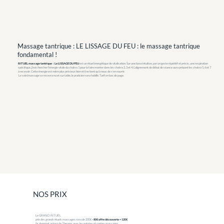
Massage tantrique : LE LISSAGE DU FEU : le massage tantrique
fondamental !
RITUEL massage tantrique : Le LISSAGE DU FEU
est un rituel énergétique de vitalisation. Sur une base intuitive, par un geste répétitif et précis, une respiration
spécifique, j'irai chercher l'énergie vitale du chakra 1 pour la faire monter dans les chakra 2, 3 et 4. L'alignement de début de séance aura préparé les chakra 5, 6 et 7
à recevoir. Cette énergie est notre plus précieux bien et il ne tient qu'à nous de s'en nourrir.
Le soin/massage se recevra nu et sur table, le praticien sera habillé. Tarif en bas de page.
NOS PRIX
Le GRAND RITUEL
prix des grands rituels massages sera de 200€
- 80€ offre découverte = 120€
Ils dureront autour de 3 heures avec les entrées et sorties massages,