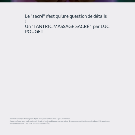
Le "sacré" n'est qu'une question de détails
!
Un "TANTRIC MASSAGE SACRÉ" par LUC
POUGET
Référent tantrique et enseignant depuis 2011, spécialiste du massage Cachemirien.
Auteur de 9 ouvrages sur le tantra, la thérapie et le déconditionnement, animateur de groupes et spécialiste des décodages thérapeutiques,
fondateur de l'Ecole TANTRIC MASSAGES SACRÉS©.