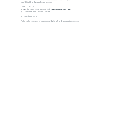
dont 1h30 à 2h ou plus pour le soin massage.
LE PETIT RITUEL
Une version courte sera proposée à 150€
- 70€ offre découverte = 80€
pour 2h de rituel dont 1h de soin massage.
contact@lucpouget.fr
Notre centre Massages tantriques est à PEZENAS au 36 rue calquières basses.