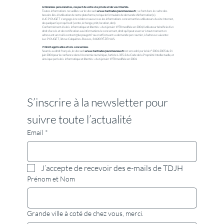
6. Données personnelles, respect de votre vie privée et de vos libertés.
Toutes informations recueillies sur le site web
www.tantradesjoursheureux.fr
, se font dans le cadre des
besoins liés à l'utilisation de notre plateforme, tel que le formulaire de demande d'information(s).
LUC POUGET s'engage à ne céder en aucun cas les informations concernant les utilisateurs du site Internet,
de quelque façon qu'il soit (vente, échange, prêt, location, don).
Conformément à la loi « informatique et libertés » du 6 janvier 1978 modifiée en 2004, l’utilisateur bénéficie d’un
droit d’accès et de rectification aux informations le concernant, droit qu’il peut exercer à tout moment en
adressant un mail à
contact@lucpouget.fr
ou en effectuant sa demande par courrier, à l’adresse suivante :
Luc POUGET, 36 rue Calquières-Basses, 34120 PÉZENAS.
7. Droit applicable et lois concernées
Soumis au droit français, le site web
www.tantradesjoursheureux.fr
est encadré par la loi n° 2004-2005 du 21
juin 2004 pour la confiance dans l'économie numérique, l’article L.335-2 du Code de la Propriété Intellectuelle, et
ainsi que par la loi « informatique et libertés » du 6 janvier 1978 modifiée en 2004.
S’inscrire à la newsletter pour 
suivre toute l’actualité
Email
*
J’accepte de recevoir des e-mails de TDJH
Prénom et Nom
Grande ville à coté de chez vous, merci.