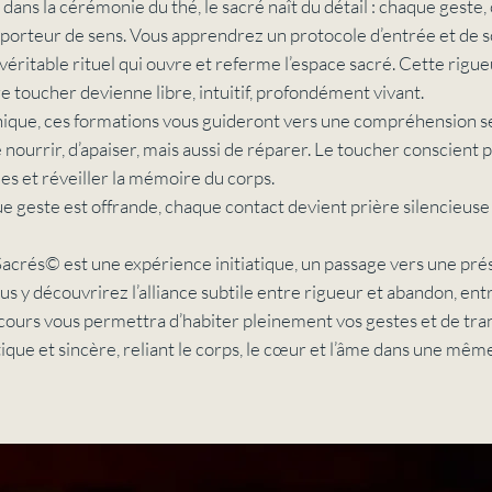
ans la cérémonie du thé, le sacré naît du détail : chaque geste,
 porteur de sens. Vous apprendrez un protocole d’entrée et de 
 véritable rituel qui ouvre et referme l’espace sacré. Cette rigu
e toucher devienne libre, intuitif, profondément vivant.
nique, ces formations vous guideront vers une compréhension s
e nourrir, d’apaiser, mais aussi de réparer. Le toucher conscient
es et réveiller la mémoire du corps.
e geste est offrande, chaque contact devient prière silencieuse 
acrés© est une expérience initiatique, un passage vers une pr
Vous y découvrirez l’alliance subtile entre rigueur et abandon, ent
rcours vous permettra d’habiter pleinement vos gestes et de tr
ique et sincère, reliant le corps, le cœur et l’âme dans une mêm