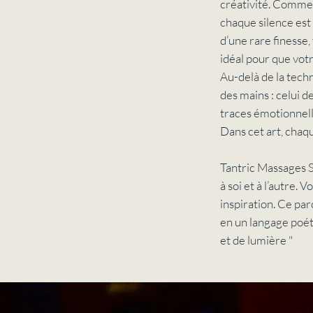
créativité. Comme d
chaque silence est
d’une rare finesse,
idéal pour que votr
Au-delà de la tech
des mains : celui d
traces émotionnell
Dans cet art, chaqu
Tantric Massages S
à soi et à l’autre. 
inspiration. Ce pa
en un langage poét
et de lumière "