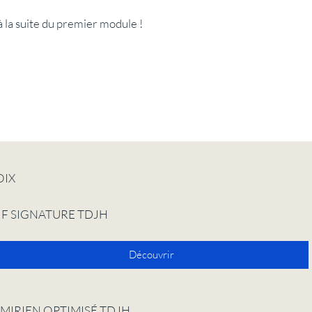
à la suite du premier module !
OIX
IF SIGNATURE TDJH
Découvrir
MIRIEN OPTIMISÉ TDJH