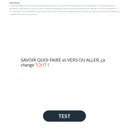
Cécile 51 ans :
Au sortir du Papillon, je n ai pas encore les mots justes pour exprimer ma reconnaissance à l égard de Luc pour son implication, son cadre indispensable, sa
bienveillance à toute épreuve. Je me suis sentie accompagnée tout du long. La prise de conscience de l origine de mes difficultés et la transformation qui s en
suit n auraient pas pu m apparaître aussi vite et clairement sans tout son énorme travail de préparation. Il a toujours le mot juste pour chacune des chenilles qu il
s emploit de faire éclore dans son cocon.
SAVOIR QUOI FAIRE et VERS OU ALLER, ça
change
TOUT
!
TEST