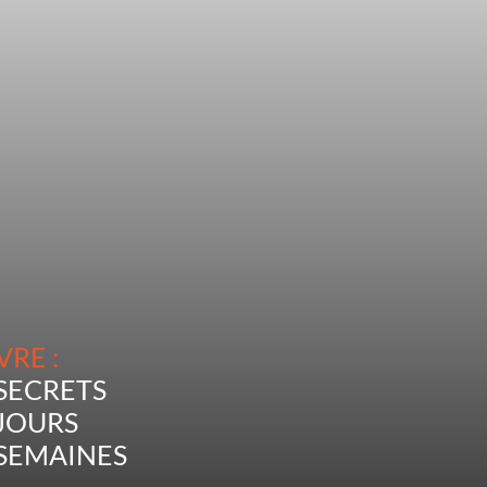
VRE :
 SECRETS
 JOURS
 SEMAINES