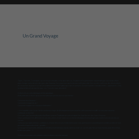
Un Grand Voyage
7 jours, 7 Secrets, 7 semaines : un secret par semaine, se focaliser dessus, l’explorer et l’expérimenter. Voici le défi que vous tend ce livre
pour changer votre vie vers des jours plus heureux. Ne croyez pas que la mission soit impossible. Ces secrets sont issus des observations
et conclusions du processus de Déconditionnement du Papillon qui a fait ses preuves. Encore faut il les connaitre et les « apprivoiser ». Cela
ne dépend désormais que de vous, ces 7 secrets vous attendent !
Ce livre est un conte initiatique et thérapeutique,
il fait partie de ces livres qu’on ne rencontre pas par hasard sur son chemin !
Comment être heureux ?
Comment changer de vie ?
Comment stopper ses croyances limitantes ?
« Je m’appelle Lucie, j’avais fait de nombreux stages de développement personnel et suffisamment travaillé sur moi, pour autant je
continuais à chercher.
C’est alors que j’ai entendu parler d’un Boot camp en Thaïlande où sont enseignés les Sept Secrets des Jours Heureux.
Onze aventuriers très différents les uns des autres, m’ont suivie sur ce chemin initiatique et ont partagé avec moi la transmission de ces
secrets.
J’ai beaucoup appris de leurs confidences et peut-être en sera-t-il de même pour vous qui trouverez un profil qui ressemble au vôtre et vous
permette d’apprendre et de « grandir ».
Le voyage fut tourmenté, délicieux et définitivement intérieur, j’aurais aimé recevoir ces secrets plus tôt sur mon chemin, peut-être n’étais-
je alors pas prête ... ?»
Ce livre sera un puissant antidote contre la dépression et le burnout.