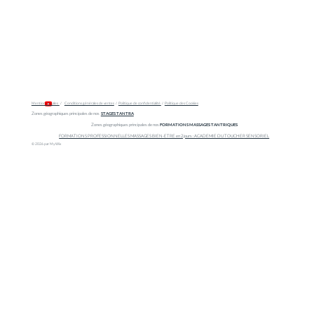
Mentions légales
/
Conditions générales de ventes
/
Politique de confidentialité
/
Politique des Cookies
Zones géographiques principales de nos
STAGES TANTRA
Zones géographiques principales de nos
FORMATIONS MASSAGES TANTRIQUES
FORMATIONS PROFESSIONNELLES MASSAGES BIEN-ETRE en 2 jours : ACADEMIE DU TOUCHER SENSORIEL
© 2026 par My Wix