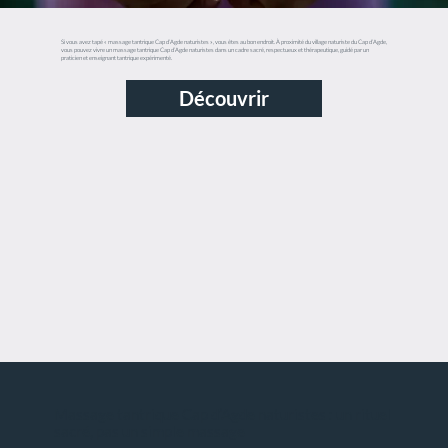
Si vous avez tapé « massage tantrique Cap d’Agde naturistes », vous êtes au bon endroit. À proximité du village naturiste du Cap d’Agde,
vous pouvez vivre un massage tantrique Cap d’Agde naturistes dans un cadre sacré, respectueux et thérapeutique, guidé par un
praticien et enseignant tantrique expérimenté.
Découvrir
Massage tantrique Cap d’Agde naturistes : un rituel
sacré, pas un simple massage