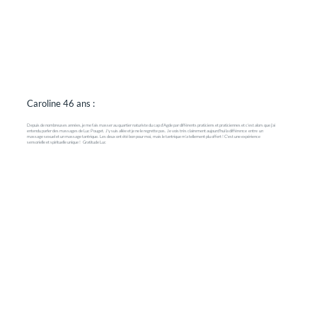
Caroline 46 ans :
Depuis de nombreuses années, je me fais masser au quartier naturiste du cap d'Agde par différents praticiens et praticiennes et c'est alors que j'ai
entendu parler des massages de Luc Pouget. J'y suis allée et je ne le regrette pas. Je vois très clairement aujourd'hui la différence entre un
massage sexuel et un massage tantrique. Les deux ont été bon pour moi, mais le tantrique m'a tellement plu offert ! C'est une expérience
sensorielle et spirituelle unique ! Gratitude Luc