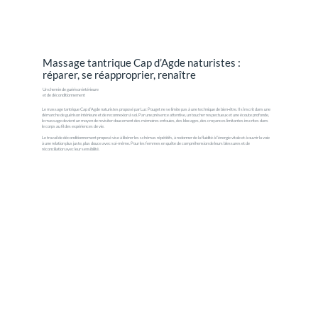
Massage tantrique Cap d’Agde naturistes :
réparer, se réapproprier, renaître
Un chemin de guérison intérieure
et de déconditionnement
Le massage tantrique Cap d’Agde naturistes proposé par Luc Pouget ne se limite pas à une technique de bien‑être. Il s’inscrit dans une
démarche de guérison intérieure et de reconnexion à soi. Par une présence attentive, un toucher respectueux et une écoute profonde,
le massage devient un moyen de revisiter doucement des mémoires enfouies, des blocages, des croyances limitantes inscrites dans
le corps au fil des expériences de vie.
Le travail de déconditionnement proposé vise à libérer les schémas répétitifs, à redonner de la fluidité à l’énergie vitale et à ouvrir la voie
à une relation plus juste, plus douce avec soi-même. Pour les femmes en quête de compréhension de leurs blessures et de
réconciliation avec leur sensibilité.