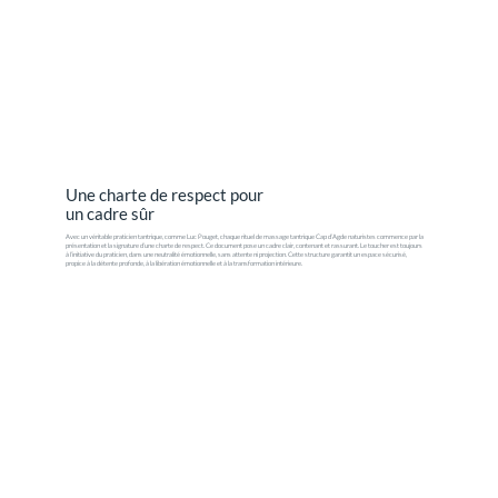
Une charte de respect pour
un cadre sûr
Avec un véritable praticien tantrique, comme Luc Pouget, chaque rituel de massage tantrique Cap d’Agde naturistes commence par la
présentation et la signature d’une charte de respect. Ce document pose un cadre clair, contenant et rassurant. Le toucher est toujours
à l’initiative du praticien, dans une neutralité émotionnelle, sans attente ni projection. Cette structure garantit un espace sécurisé,
propice à la détente profonde, à la libération émotionnelle et à la transformation intérieure.