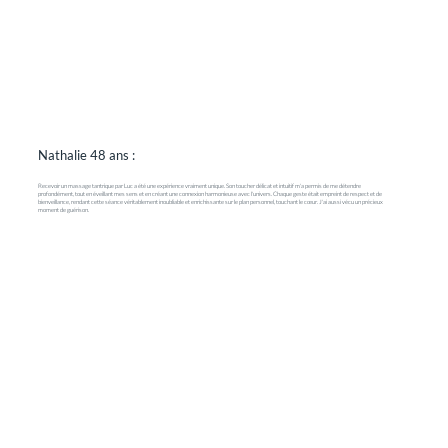
Nathalie 48 ans :
Recevoir un massage tantrique par Luc a été une expérience vraiment unique. Son toucher délicat et intuitif m'a permis de me détendre
profondément, tout en éveillant mes sens et en créant une connexion harmonieuse avec l'univers. Chaque geste était empreint de respect et de
bienveillance, rendant cette séance véritablement inoubliable et enrichissante sur le plan personnel, touchant le cœur. J'ai aussi vécu un précieux
moment de guérison.