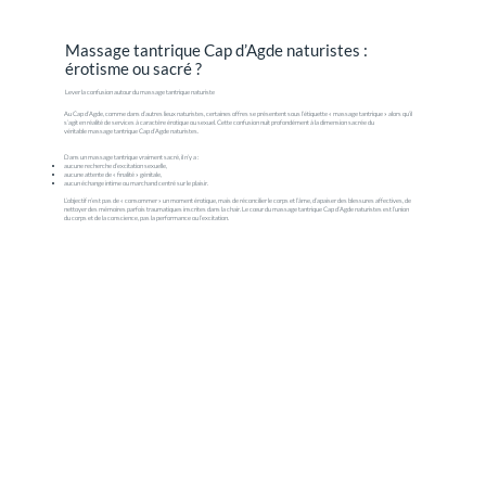
Massage tantrique Cap d’Agde naturistes :
érotisme ou sacré ?
Lever la confusion autour du massage tantrique naturiste
Au Cap d’Agde, comme dans d’autres lieux naturistes, certaines offres se présentent sous l’étiquette « massage tantrique » alors qu’il
s’agit en réalité de services à caractère érotique ou sexuel. Cette confusion nuit profondément à la dimension sacrée du
véritable massage tantrique Cap d’Agde naturistes.
Dans un massage tantrique vraiment sacré, il n’y a :
aucune recherche d’excitation sexuelle,
aucune attente de « finalité » génitale,
aucun échange intime ou marchand centré sur le plaisir.
L’objectif n’est pas de « consommer » un moment érotique, mais de réconcilier le corps et l’âme, d’apaiser des blessures affectives, de
nettoyer des mémoires parfois traumatiques inscrites dans la chair. Le cœur du massage tantrique Cap d’Agde naturistes est l’union
du corps et de la conscience, pas la performance ou l’excitation.