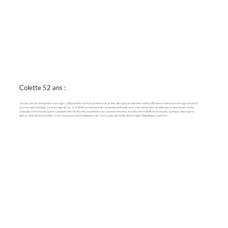
Colette 52 ans :
Je suis une fan absolu des massages, tellement ils me font du bien mais je dois dire que j'ai vraiment senti la différence entre un massage sexuel et
un massage tantrique. Le massage de Luc m'a offert un moment de connexion profonde avec moi-même bien au-delà que ce que j’avais connu.
L'énergie et l'harmonie qu'il m’a apporté ont fait de cette expérience un souvenir précieux, me laissant revitalisée et en paix, quelque chose qui va
bien au-delà de la sensation. Je ne saurai pas trop l'expliquer mais c'est un peu de l'ordre de la magie. Magnifique, vraiment !