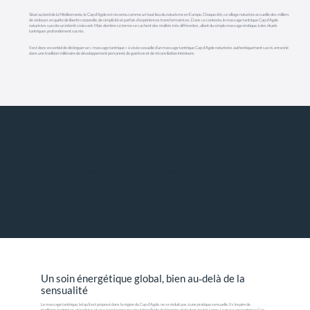
Situé au bord de la Méditerranée, le Cap d’Agde est reconnu comme un haut lieu du naturisme en Europe. Chaque été, ce village naturiste accueille des milliers
de visiteurs en quête de liberté corporelle, de simplicité et parfois d’expériences transformatrices. Dans ce contexte, le massage tantrique Cap d’Agde
naturistes suscite un intérêt croissant. Mais derrière ce terme se cachent des réalités très différentes, allant du simple massage érotique à des rituels
tantriques profondément sacrés.
Il est donc essentiel de distinguer un « massage tantrique » à visée sexuelle d’un massage tantrique Cap d’Agde naturistes authentiquement sacré, enraciné
dans une tradition millénaire de développement personnel, de guérison et de réconciliation intérieure.
Découvrez tous nos massages : https://www.tantradesjoursheureux.fr/massages-tantriques-par-luc-pouget : cliquez !
Un soin énergétique global, bien au‑delà de la
sensualité
Le massage tantrique, tel qu’il est proposé dans la région du Cap d’Agde, ne se réduit pas à une pratique sensuelle. Il s’inspire de
traditions tantriques et taoïstes et vise à restaurer une circulation fluide de l’énergie vitale dans tout le corps. Le massage tantrique Cap