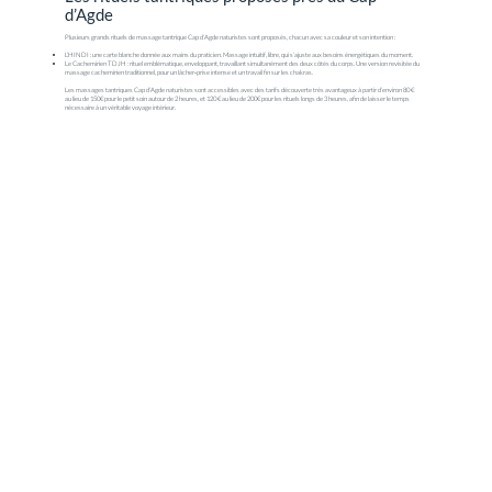
d’Agde
Plusieurs grands rituels de massage tantrique Cap d’Agde naturistes sont proposés, chacun avec sa couleur et son intention :
L’HINDI : une carte blanche donnée aux mains du praticien. Massage intuitif, libre, qui s’ajuste aux besoins énergétiques du moment.
Le Cachemirien TDJH : rituel emblématique, enveloppant, travaillant simultanément des deux côtés du corps. Une version revisitée du
massage cachemirien traditionnel, pour un lâcher‑prise intense et un travail fin sur les chakras.
Les massages tantriques Cap d’Agde naturistes sont accessibles avec des tarifs découverte très avantageux à partir d’environ 80 €
au lieu de 150€ pour le petit soin autour de 2 heures, et 120 € au lieu de 200€ pour les rituels longs de 3 heures, afin de laisser le temps
nécessaire à un véritable voyage intérieur.