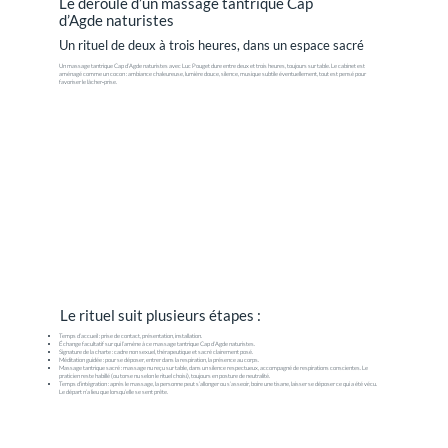
Le déroulé d’un massage tantrique Cap
d’Agde naturistes
Un rituel de deux à trois heures, dans un espace sacré
Un massage tantrique Cap d’Agde naturistes avec Luc Pouget dure entre deux et trois heures, toujours sur table. Le cabinet est
aménagé comme un cocon : ambiance chaleureuse, lumière douce, silence, musique subtile éventuellement, tout est pensé pour
favoriser le lâcher‑prise.
Le rituel suit plusieurs étapes :
Temps d’accueil : prise de contact, présentation, installation.
Échange facultatif sur qui l’amène à ce massage tantrique Cap d’Agde naturistes.
Signature de la charte : cadre non sexuel, thérapeutique et sacré clairement posé.
Méditation guidée : pour se déposer, entrer dans la respiration, la présence au corps.
Massage tantrique sacré : massage nu reçu sur table, dans un silence respectueux, accompagné de respirations conscientes. Le
praticien reste habillé (ou torse nu selon le rituel choisi), toujours en posture de neutralité.
Temps d’intégration : après le massage, la personne peut s’allonger ou s’asseoir, boire une tisane, laisser se déposer ce qui a été vécu.
Le départ n’a lieu que lorsqu’elle se sent prête.