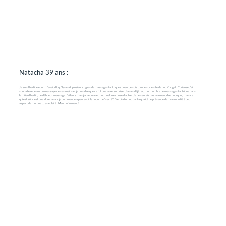
Natacha 39 ans :
Je suis libertine et on m'avait dit qu'il y avait plusieurs types de massages tantriques quand je suis tombé sur le site de Luc Pouget. Curieuse, j'ai
souhaité recevoir un massage de ses mains et je dois dire que ce fut une vraie surprise. J'avais déjà reçu bon nombre de massages tantrique dans
le milieu libertin, de délicieux massage d'ailleurs mais j'ai vécu avec Luc quelque chose d'autre. Je ne saurais pas vraiment dire pourquoi, mais ce
qui est sûr c'est que dorénavant je commence à percevoir la notion de "sacré". Merci à toi Luc par ta qualité de présence de m'avoir initié à cet
aspect de moi que tu as éclairé. Merci infiniment !