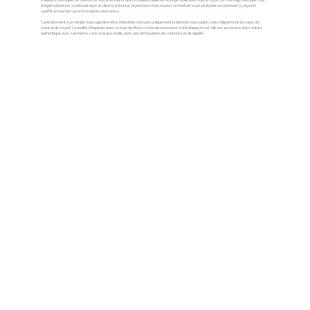
d’Agde naturistes se déroule dans le silence, la lenteur, la présence et le respect, en invitant à une profonde reconnexion à soi par le
souffle, le toucher sacré et la pleine conscience.
Contrairement à un simple massage bien‑être, l’intention n’est pas uniquement la détente musculaire, mais l’alignement du corps, du
cœur et de l’esprit. La nudité, fréquente dans ce type de rituel, n’a rien de voyeuriste ni d’érotique en soi : elle est au service d’un contact
authentique avec soi‑même, sans masque ni rôle, dans une atmosphère de confiance et de dignité.