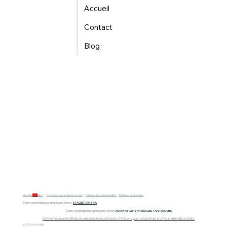
Accueil
Contact
Blog
Mentions légales
/
Conditions générales de ventes
/
Politique de confidentialité
/
Politique des Cookies
Zones géographiques principales de nos
STAGES TANTRA
Zones géographiques principales de nos
FORMATIONS MASSAGES TANTRIQUES
FORMATIONS PROFESSIONNELLES MASSAGES BIEN-ETRE en 2 jours : ACADEMIE DU TOUCHER SENSORIEL
© 2026 par My Wix