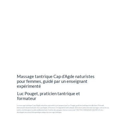
Massage tantrique Cap d’Agde naturistes
pour femmes, guidé par un enseignant
expérimenté
Luc Pouget, praticien tantrique et
formateur
Le massage tantrique Cap d’Agde naturistes présenté ici est proposé par Luc Pouget, praticien tantrique installé dans l’Hérault,
intervenant notamment près du Cap d’Agde, à Pézenas. Enseignant le tantra depuis 2011, il est auteur de neuf ouvrages consacrés au
tantra, à la thérapie et au déconditionnement. Il anime des groupes, forme à son école TANTRIC MASSAGES SACRÉS © et a
développé une vision thérapeutique unique du massage tantrique.