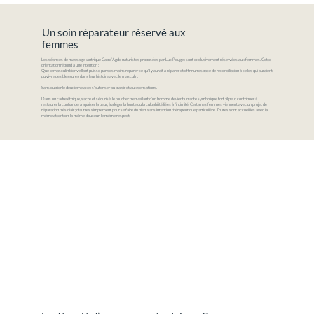
Un soin réparateur réservé aux
femmes
Les séances de massage tantrique Cap d’Agde naturistes proposées par Luc Pouget sont exclusivement réservées aux femmes. Cette
orientation répond à une intention :
Que le masculin bienveillant puisse par ses mains réparer ce qu'il y aurait à réparer et offrir un espace de réconciliation à celles qui auraient
pu vivre des blessures dans leur histoire avec le masculin.
Sans oublier le deuxième axe : s'autoriser au plaisir et aux sensations.
Dans un cadre éthique, sacré et sécurisé, le toucher bienveillant d’un homme devient un acte symbolique fort : il peut contribuer à
restaurer la confiance, à apaiser la peur, à alléger la honte ou la culpabilité liées à l’intimité. Certaines femmes viennent avec un projet de
réparation très clair ; d’autres simplement pour se faire du bien, sans intention thérapeutique particulière. Toutes sont accueillies avec la
même attention, la même douceur, le même respect.