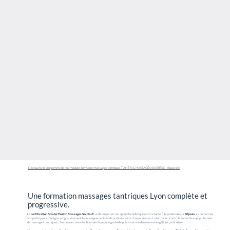
Découvrez le programme de nos modules formation massages tantriques TANTRIC MASSAGES SACRÉS© : cliquez ici !
Une formation massages tantriques Lyon complète et
progressive.
La
certification Master Tantric Massages Sacrés ©
se distingue par son approche holistique et structurée. Elle se déroule sur
10 jours
, ce qui permet
aux participants d’intégrer progressivement les enseignements et de pratiquer entre chaque session. La formation s’articule autour de sept protocoles
de massages tantriques, chacun avec une intention spécifique, une gestuelle précise et une dimension énergétique particulière.