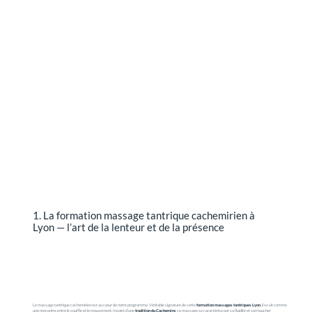
1. La formation massage tantrique cachemirien à
Lyon — l’art de la lenteur et de la présence
Le massage tantrique cachemirien est au cœur de notre programme. Véritable signature de cette
formation massages tantriques Lyon
, il se vit comme
une rencontre entre le souffle et le mouvement. Inspiré d’une
tradition du Cachemire
, ce massage se caractérise par sa fluidité et son toucher