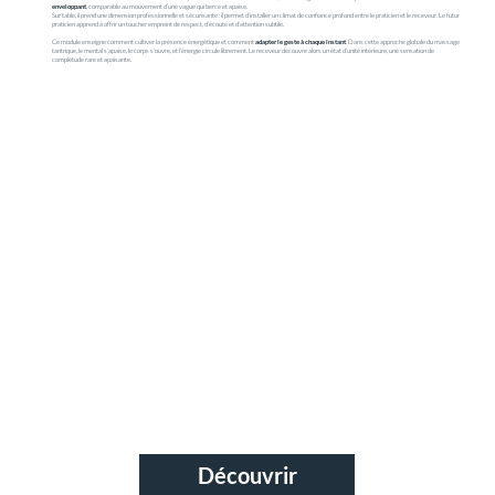
enveloppant
, comparable au mouvement d’une vague qui berce et apaise.
Sur table, il prend une dimension professionnelle et sécurisante : il permet d’installer un climat de confiance profond entre le praticien et le receveur. Le futur
praticien apprend à offrir un toucher empreint de respect, d’écoute et d’attention subtile.
Ce module enseigne comment cultiver la présence énergétique et comment
adapter le geste à chaque instant
. Dans cette approche globale du massage
tantrique, le mental s’apaise, le corps s’ouvre, et l’énergie circule librement. Le receveur découvre alors un état d’unité intérieure, une sensation de
complétude rare et apaisante.
Découvrir