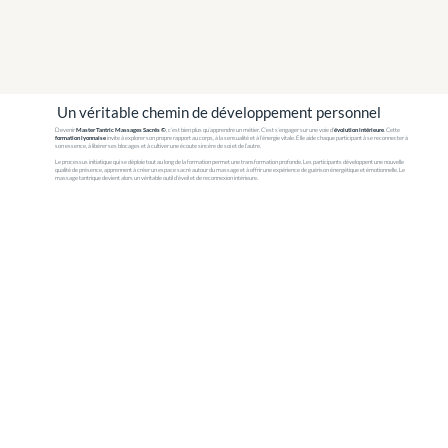
Un véritable chemin de développement personnel
Devenir
Master Tantric Massages Sacrés ©
, c’est bien plus qu’apprendre un métier. C’est s’engager sur une voie d’
évolution intérieure
. Cette
formation lyonnaise
invite à explorer son propre rapport au corps, à la sensualité et à l’énergie vitale. Elle aide chaque participant à se reconnecter à
son essence, à libérer ses blocages et à cultiver une écoute sincère de soi et de l’autre.
Le processus initiatique qui se déploie tout au long de la formation permet une transformation profonde. Les participants développent une nouvelle
qualité de présence, apprennent à créer un espace sacré autour du massage et à offrir une expérience de guérison énergétique et émotionnelle. Le
massage tantrique devient alors un véritable outil d’éveil et de reconnexion intérieure.