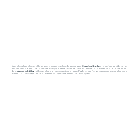
Dans cette pratique, le toucher est ferme, précis et toujours respectueux. Le praticien apprend à
canaliser l’énergie
de manière fluide, à la guider comme
une flamme intérieure qui purifie et dynamise. Ce massage procure une sensation de chaleur, d’enracinement et de rayonnement global. On parle parfois
d’une
« danse du feu intérieur »
, où le corps retrouve sa vitalité et son alignement naturel.Pour le receveur, c’est une expérience de transformation ; pour le
praticien, un apprentissage profond sur l’art de l’équilibre entre puissance et douceur, ancrage et légèreté.