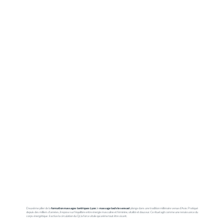
Deuxième pilier de la
formation massages tantriques Lyon
, le
massage taoïste sensuel
plonge dans une tradition millénaire venue d’Asie. Pratiqué
depuis des milliers d’années, il repose sur l’équilibre entre énergie masculine et féminine, vitalité et douceur. Ce rituel agit comme une renaissance du
corps énergétique : il active la circulation du Qì, la force vitale qui anime tout être vivant.