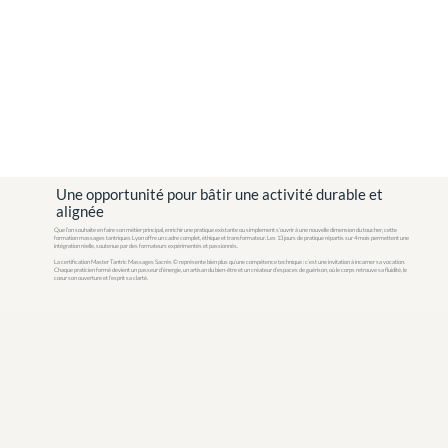
Une opportunité pour bâtir une activité durable et
alignée
Que l’on souhaite en faire son métier principal, enrichir une pratique existante ou simplement s’ouvrir à une nouvelle dimension du toucher, cette
formation massages tantriques Lyon offre un cadre complet, éthique et transformateur. Les 13 jours de pratique répartis sur 4 mois permettent une
intégration réelle, soutenue par des formateurs expérimentés et passionnés.
La certification Master Tantric Massages Sacrés © représente bien plus qu’une compétence technique : c’est une invitation à incarner sa vocation.
Chaque praticien formé devient un passeur d’énergie, un artisan du bien-être et un créateur d’espaces de guérison, où le corps retrouve sa fluidité, le
cœur son ouverture et l’esprit sa clarté.