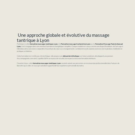
Une approche globale et évolutive du massage
tantrique à Lyon
Participer à cette
formation massages tantriques Lyon
, à la
Formation massage Cachemirien Lyon
ou à la
Formation Massage Taoiste Sensuel
Lyon,
c’est s’engager dans une aventure humaine et énergétique complète. Chaque module est conçu comme une étape d’évolution : de l’ancrage à
l’élération, de la conscience corporelle à l’ouverture du cœur. Les enseignements combinent travail corporel, exercices de respiration, méditation et
pratiques en binôme.
Cette formation ne s’arrête pas à la technique : elle propose une
démarche initiatique.
Les futurs praticiens développent une posture
d’accompagnant conscient, capable d’offrir un espace de sécurité, de respect et de transformation intérieure.
Ouverte à tous, cette
formation massages tantriques Lyon
convient autant aux personnes en reconversion professionnelle dans l’univers du
bien‑être qu’à celles et ceux qui souhaitent approfondir leur expérience personnelle du tantra.