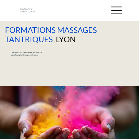
TANTRA DES
JOURS HEUREUX
FORMATIONS MASSAGES
TANTRIQUES
LYON
Démarrer ou compléter une activité pro
ou se faire plaisir, se perfectionner