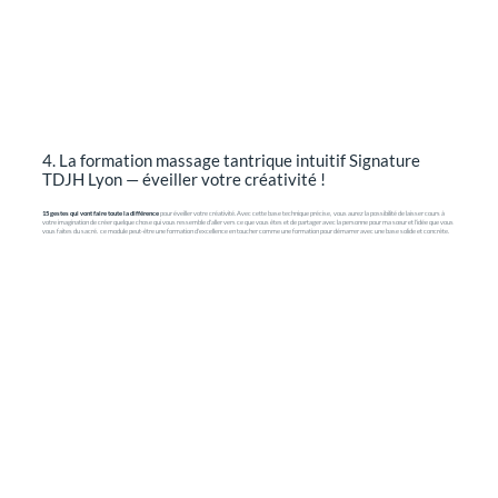
4. La formation massage tantrique intuitif Signature
TDJH Lyon — éveiller votre créativité !
15 gestes qui vont faire toute la différence
pour éveiller votre créativité. Avec cette base technique précise, vous aurez la possibilité de laisser cours à
votre imagination de créer quelque chose qui vous ressemble d'aller vers ce que vous êtes et de partager avec la personne pour ma sœur et l'idée que vous
vous faites du sacré. ce module peut-être une formation d'excellence en toucher comme une formation pour démarrer avec une base solide et concrète.