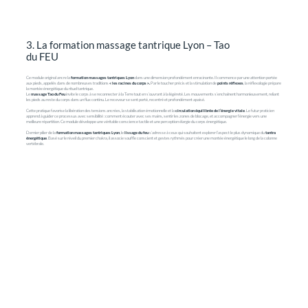
3. La formation massage tantrique Lyon – Tao
du FEU
Ce module original ancre la
formation massages tantriques Lyon
dans une dimension profondément enracinante. Il commence par une attention portée
aux pieds, appelés dans de nombreuses traditions
« les racines du corps ».
Par le toucher précis et la stimulation de
points réflexes
, la réflexologie prépare
la montée énergétique du rituel tantrique.
Le
massage Tao du Feu
invite le corps à se reconnecter à la Terre tout en s’ouvrant à la légèreté. Les mouvements s’enchaînent harmonieusement, reliant
les pieds au reste du corps dans un flux continu. Le receveur se sent porté, recentré et profondément apaisé.
Cette pratique favorise la libération des tensions ancrées, la stabilisation émotionnelle et la
circulation équilibrée de l’énergie vitale
. Le futur praticien
apprend à guider ce processus avec sensibilité : comment écouter avec ses mains, sentir les zones de blocage, et accompagner l’énergie vers une
meilleure répartition. Ce module développe une véritable conscience tactile et une perception élargie du corps énergétique.
Dernier pilier de la
formation massages tantriques Lyon
, le
lissage du feu
s’adresse à ceux qui souhaitent explorer l’aspect le plus dynamique du
tantra
énergétique
. Basé sur le réveil du premier chakra, il associe souffle conscient et gestes rythmés pour créer une montée énergétique le long de la colonne
vertébrale.