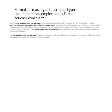
Formation massages tantriques Lyon :
une immersion complète dans l’art du
toucher conscient !
Découvrir la
formation massages tantriques Lyon
, c’est bien plus qu’apprendre une simple technique de bien‑être. C’est s’offrir une véritable
exploration de la conscience corporelle, de la lenteur, et de la présence
. Chaque module de cette formation a été conçu pour permettre aux praticiens,
débutants ou confirmés, de développer une maîtrise du toucher sacré, de la respiration et de l’écoute intérieure. Les massages tantriques enseignés à
Lyon reprennent la profondeur des
traditions ancestrales indiennes et taoïstes
tout en étant adaptés aux besoins d’un accompagnement moderne,
respectueux et structuré.
Cette
formation massages tantriques Lyon
s’articule autour de quatre grands piliers qui relient énergie, mouvement, et conscience. Ensemble, ils offrent
une approche complète, à la fois technique, sensorielle et spirituelle.