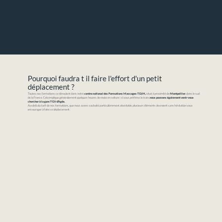
Pourquoi faudra t il faire l'effort d'un petit
déplacement ?
Toutes nos formations se déroulent dans notre
centre national des Formations Massages TDJH,
situé à proximité de
Montpellier
, dans le sud
de la France. Cela implique généralement quelques heures de route en voiture ; si vous préférez le train,
nous pouvons également venir vous
chercher à la gare TGV d’Agde.
Au‑delà du tarif de nos formations, que nous avons souhaité particulièrement abordable, plusieurs éléments devraient sans hésitation vous
encourager à faire ce déplacement.