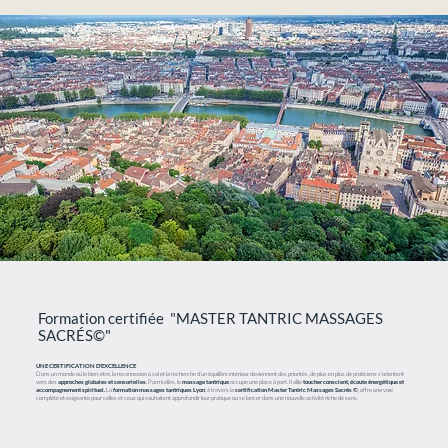
Formation certifiée "MASTER TANTRIC MASSAGES
SACRÉS©"
UNE CERTIFICATION D'EXCELLENCE
Dans un monde où le bien-être, la reconnexion à soi et la recherche d’un équilibre intérieur deviennent des priorités, de plus en plus de praticiens s’orientent
vers des
approches globales et sensorielles
. Parmi elles, le
massage tantrique
occupe une place à part. Il allie
toucher conscient, écoute énergétique et
accompagnement spirituel.
La
formation massages tantriques Lyon
, à travers la
certification Master Tantric Massages Sacrés ©
, offre une voie
complète et exigeante pour celles et ceux qui souhaitent approfondir leur pratique ou se lancer dans une nouvelle activité riche de sens.