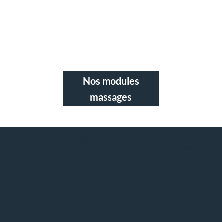
Nos modules
massages
UN PRIX VOLONTAIREMENT TRES ACCESSIBLE !
Que vous veniez pour le plaisir, pour compléter vos compétences ou pour démarrer une activité professionnelle, nous avons souhaité fixer un tarif très accessible
: 600 € pour 4 jours avec hébergement et petit‑déjeuner inclus. Comptez environ 15 € pour un repas dans les restaurants à proximité.