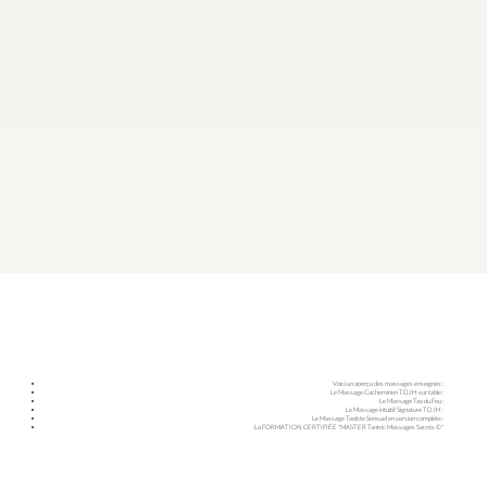
Voici un aperçu des massages enseignés :
Le Massage Cachemirien TDJH sur table :
Le Massage Tao du Feu :
Le Massage intuitif Signature TDJH :
Le Massage Taoïste Sensuel en version complète :
La FORMATION CERTIFIÉE "MASTER Tantric Massages Sacrés ©"