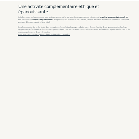
Une activité complémentaire éthique et
épanouissante.
Cette formation ne s’adresse pas uniquement aux praticiens à temps plein. Beaucoup choisissent de suivre la
formation massages tantriques Lyon
dans le cadre d’une
activité complémentaire
. En proposant quelques séances par semaine, il devient possible d’améliorer ses revenus tout en créant
un espace d’échange humain et bienveillant.
L’avantage de cette démarche réside dans sa souplesse : les participants peuvent adapter leur rythme en fonction de leur vie personnelle et de leurs
engagements professionnels. Offrir des massages tantriques, c’est aussi cultiver une activité harmonieuse, profondément alignée avec les valeurs de
respect, de présence et de bien-être global.
Voir aussi formations massages tantriques à Montpellier : cliquez ici !