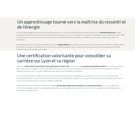
Un apprentissage tourné vers la maîtrise du ressenti et
de l’énergie
Le massage tantrique ne se résume pas à une série de gestes : c’est un art du lien et de la conscience. Durant cette
formation pour Lyon
, chaque
participant apprend non seulement à exécuter des protocoles précis, mais aussi à écouter les variations énergétiques et à ressentir les besoins subtils
de la personne massée. L’accent est mis sur la présence et la bienveillance, deux qualités essentielles pour instaurer un climat de confiance et
d’ouverture.
L’énergie tantrique, au cœur de cette pratique, invite à un
voyage intérieur
. Les futurs praticiens découvrent comment harmoniser les polarités, libérer
les tensions physiques et émotionnelles, et réactiver la circulation vitale du corps. Au-delà de la technique, cette formation propose une véritable
expérience de transformation personnelle.
Une certification valorisante pour consolider sa
carrière sur Lyon et sa région
Obtenir la
certification Master Tantric Massages Sacrés © pour Lyon
, c’est s’offrir une
reconnaissance professionnelle
dans le domaine du bien-
être. Cette approche singulière attire une clientèle désireuse de vivre un moment de détente consciente et profondément régénératrice. Elle se
distingue nettement des massages traditionnels par sa dimension spirituelle et énergétique.
Pour les praticiens déjà en activité masseurs bien-être, thérapeutes corporels, sophrologues, énergéticiens ou coachs de vie, cette formation
massages tantriques Lyon permet d’enrichir leurs prestations et d’élargir leur clientèle. Le massage tantrique répond à une demande croissante de
soins qui associent toucher et conscience, vitalité et spiritualité.
Pour les personnes en reconversion professionnelle,
la certification représente un tremplin vers un nouveau métier
. Avec un enseignement
structuré, une pratique guidée et une approche globale, elles peuvent rapidement proposer des séances professionnelles et authentiques, tout en
développant leur propre style.