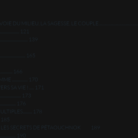
LA VOIE DU MILIEU, LA SAGESSE, LE COUPLE…………………………
............... 121
................... 139
................... 165
.......... 166
.............. 170
S SA VIE ! ..... 171
............ 173
............ 176
PLES.......... 178
.... 185
 ; LES SECRETS DE PÉTAOUCHNOK 189
.......... 190