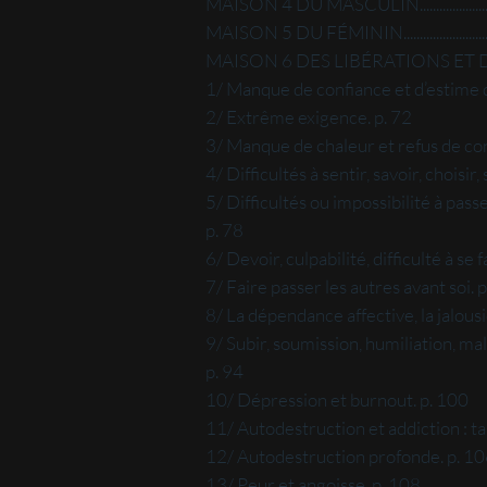
MAISON 4 DU MASCULIN..............................
MAISON 5 DU FÉMININ.................................
MAISON 6 DES LIBÉRATIONS ET 
1/ Manque de confiance et d’estime d
2/ Extrême exigence. p. 72
3/ Manque de chaleur et refus de con
4/ Difficultés à sentir, savoir, choisir,
5/ Difficultés ou impossibilité à passer
p. 78
6/ Devoir, culpabilité, difficulté à se
7/ Faire passer les autres avant soi. p
8/ La dépendance affective, la jalousi
9/ Subir, soumission, humiliation, mal
p. 94
10/ Dépression et burnout. p. 100
11/ Autodestruction et addiction : tab
12/ Autodestruction profonde. p. 1
13/ Peur et angoisse. p. 108