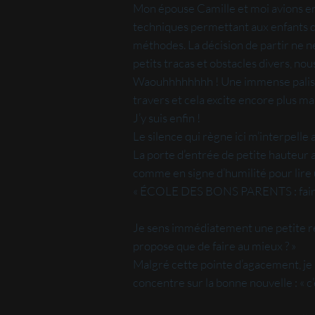
Mon épouse Camille et moi avions ent
techniques permettant aux enfants d’
méthodes. La décision de partir ne n
petits tracas et obstacles divers, no
Waouhhhhhhhh ! Une immense palissade
travers et cela excite encore plus ma 
J’y suis enfin !
Le silence qui règne ici m’interpelle
La porte d’entrée de petite hauteur 
comme en signe d’humilité pour lire u
« ÉCOLE DES BONS PARENTS : faire
Je sens immédiatement une petite rév
propose que de faire au mieux ? »
Malgré cette pointe d’agacement, je me
concentre sur la bonne nouvelle : « c’e