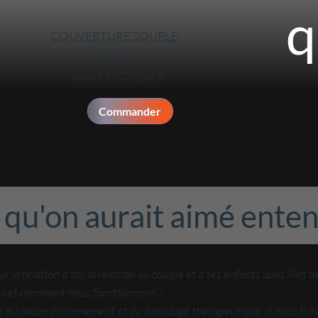
q
COUVERTURE SOUPLE
Via l’éditeur,
sous 15 / 20 jours
Commander
qu'on aurait aimé entend
la relation à soi, la relation au couple et à ses enfants aura l’A
 et comment nous fonctionnons ?
e du déconditionnement et du décodage thérapeutique. Il nous livre