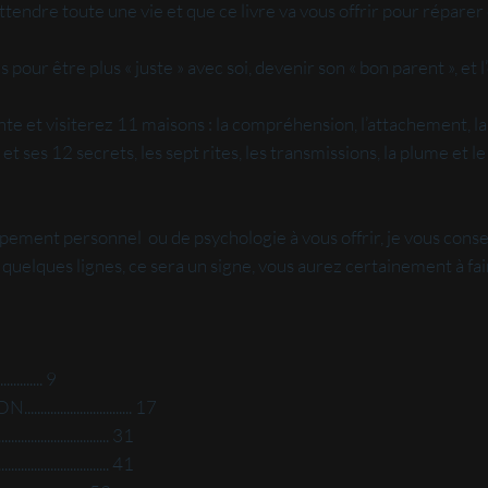
attendre toute une vie et que ce livre va vous offrir pour réparer c
 être plus « juste » avec soi, devenir son « bon parent », et l’
 visiterez 11 maisons : la compréhension, l’attachement, la ré
et ses 12 secrets, les sept rites, les transmissions, la plume et l
pement personnel ou de psychologie à vous offrir, je vous conseille
ces quelques lignes, ce sera un signe, vous aurez certainement à f
............ 9
.................... 17
................... 31
.................... 41