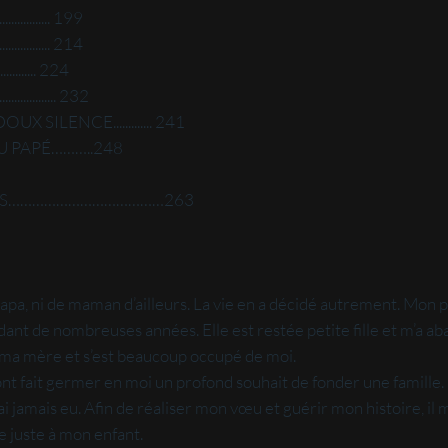
.......... 199
.......... 214
......... 224
.......... 232
SILENCE............. 241
U PAPÉ………..248
IONS…………………………………263
e papa, ni de maman d’ailleurs. La vie en a décidé autrement. Mon 
t de nombreuses années. Elle est restée petite fille et m’a ab
 ma mère et s’est beaucoup occupé de moi.
 fait germer en moi un profond souhait de fonder une famille. Ou
ai jamais eu. Afin de réaliser mon vœu et guérir mon histoire, il
e juste à mon enfant.