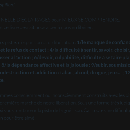
pillon."
IONNELLE D’ÉCLAIRAGES pour MIEUX SE COMPRENDRE.
ce livre devrait nous aider à nous en libérer.
s pistes d’expansion et de libération :
1/le manque de confiance
le refus de contact ; 4/la difficulté à sentir, savoir, choisir,
ser à l'action ; 6/devoir, culpabilité, difficulté à se faire pl
 ; 8/la dépendance affective et la jalousie ; 9/subir, soumissi
odestruction et addiction : tabac, alcool, drogue, jeux… ; 
te.
es consciemment ou inconsciemment construits avec les diffi
a première marche de notre libération. Sous une forme très lud
si vous mettre sur la piste de la guérison. Car toutes les difficu
on pour être aimé.