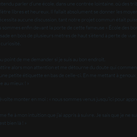
endu parler d’une école, dans une contrée lointaine, où des tr
être libres et heureux. Il fallait absolument se donner les mo
écessita aucune discussion, tant notre projet commun était puis
us sommes enfin devant la porte de cette fameuse « École des bon
 en bois de plusieurs mètres de haut s’étend à perte de vue de
curiosité.
 au point de me demander si je suis au bon endroit.
attire alors mon attention et me détourne du doute qui commenç
ne petite étiquette en bas de celle-ci. En me mettant à genoux je
 au mieux ! »
olte monter en moi : « nous sommes venus jusqu’ici pour appren
 fie à mon intuition que j’ai appris à suivre. Je sais que je ne su
st bien là ! »