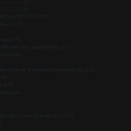
................. 52
................. 56
DES 14 PSYCHO-TYPES
e soi. p. 70
tact p. 74
 s’affirmer, oser, se positionner. p. 76
 à l’action.
 faire plaisir et prendre du temps pour soi,. p. 82
. 86
e. p.90
traitance.
ac, alcool, jeux, drogues, etc. p.104
06