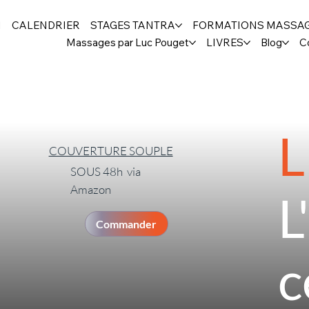
H
CALENDRIER
STAGES TANTRA
FORMATIONS MASSA
Massages par Luc Pouget
LIVRES
Blog
C
L
COUVERTURE SOUPLE
SOUS 48h via
Amazon
L
Commander
c