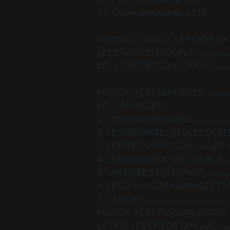
14/ Colère débordante. p.110
MAISON 7 DU NID : LE FOYER, 
LES ÉTAPES DU COUPLE : ..........................
LES 12 SECRETS DU COUPLE ......................
MAISON 8 DES SEPT RITES : .......................
LES 7 PASSAGES !
1/ LES ANNIVERSAIRES..............................
2/ LES PREMIÈRES RÈGLES DE FEMME ...
3/ LE RITE DU PAPILLON : ALLER VER
4/ L’ENGAGEMENT DE COUPLE................
5/ L’ARRIVÉE D’UN ENFANT......................
6/ LES DIX ANS DE MARIAGE ET MULTI
7/ LA MORT....................................................
MAISON 9 DES TRANSMISSIONS
LA TRIBU DES PIEDS TANQUÉS..............