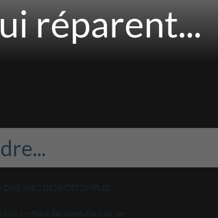
ui réparent...
re...
rt de DIRE AVEC DES MOTS SIMPLES :
 ici la synthèse des conclusions de son