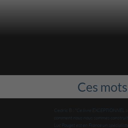
Ces mots 
Cedric B :
"Ce livre EXCEPTIONNEL sur 
comment nous nous sommes construits
Luc Pouget est en France un spécialist