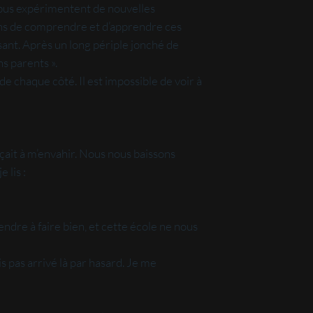
ibus expérimentent de nouvelles
yens de comprendre et d’apprendre ces
sant. Après un long périple jonché de
s parents ».
 chaque côté. Il est impossible de voir à
ait à m’envahir. Nous nous baissons
 lis :
dre à faire bien, et cette école ne nous
is pas arrivé là par hasard. Je me