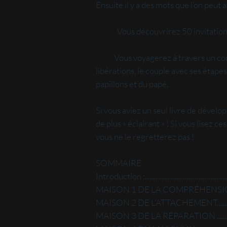
​Ensuite il y a des mots que l’on peut 
Vous découvrirez 50 invitations pour
Vous voyagerez à travers un conte et
libérations, le couple avec ses étapes 
papillons et du papé.
Si vous aviez un seul livre de dévelop
de plus « éclairant » ! Si vous lisez 
vous ne le regretterez pas !
SOMMAIRE
Introduction :.......................................................
MAISON 1 DE LA COMPRÉHENSION.............
MAISON 2 DE L’ATTACHEMENT.....................
MAISON 3 DE LA RÉPARATION ....................