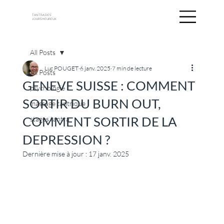
TANTRA DES
JOURS HEUREUX
All Posts
Luc POUGET
6 janv. 2025
7 min de lecture
All Posts
GENEVE SUISSE : COMMENT
psychologie
SORTIR DU BURN OUT,
massage tantrique
COMMENT SORTIR DE LA
stages tantra
DEPRESSION ?
Dernière mise à jour :
17 janv. 2025