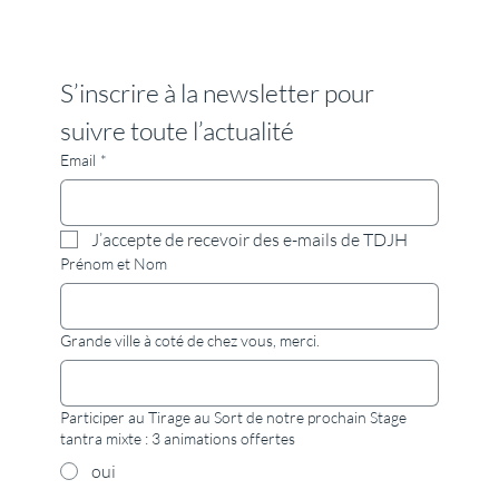
Stage tantra : pourquoi le mot tantra fait-il
peur et que peut réellement vous apporter
un premier stage tantra ?
S’inscrire à la newsletter pour 
suivre toute l’actualité
Email
*
J’accepte de recevoir des e-mails de TDJH
Prénom et Nom
Grande ville à coté de chez vous, merci.
Participer au Tirage au Sort de notre prochain Stage
tantra mixte : 3 animations offertes
oui