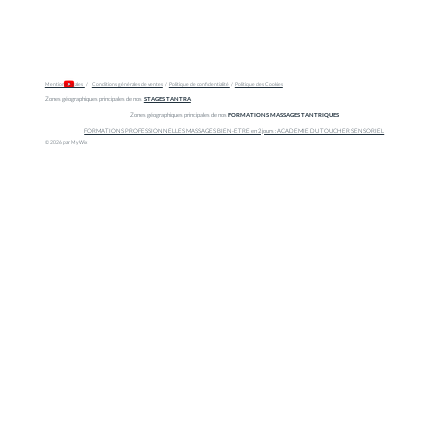
Mentions légales
/
Conditions générales de ventes
/
Politique de confidentialité
/
Politique des Cookies
Zones géographiques principales de nos
STAGES TANTRA
Zones géographiques principales de nos
FORMATIONS MASSAGES TANTRIQUES
FORMATIONS PROFESSIONNELLES MASSAGES BIEN-ETRE en 2 jours : ACADEMIE DU TOUCHER SENSORIEL
© 2026 par My Wix