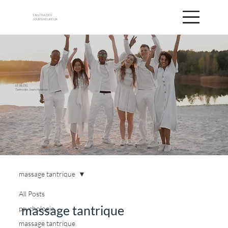
TANTRA DES
JOURS HEUREUX
LE BLOG
Tantra des Jours Heureux
massage tantrique
All Posts
massage tantrique
psychologie
massage tantrique