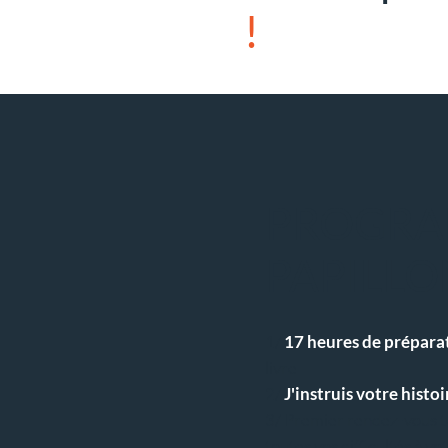
!
PROGRA
PAPILLO
1/
17 heures de prépara
livre
2/
J'instruis votre histoi
3/ Premier rendez-vous t
toutes vos difficultés à vo