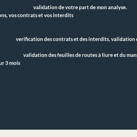
 téléphonique :
validation de votre part de mon analyse.
ons, vos contrats et vos interdits
: c'est l'axe majeur du Papillo
thérapie, un rituel de désactivation vous sera proposé sur 13 s
onique,
verification des contrats et des interdits, validation
l
votre feuille de route à lire des reprogrammations positive
phonique :
validation des feuilles de routes à liure et du ma
ur 3 mois
: vous aurez un mail à m'envoyer tous les lundi et j'int