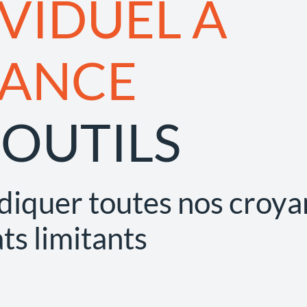
IVIDUEL A
TANCE
9 OUTILS
diquer toutes nos croy
ts limitants