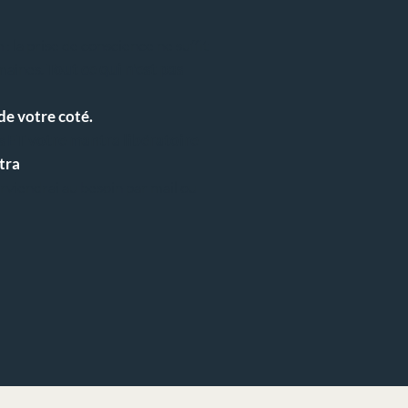
n : la prise de conscience ne suffit
emaines.
Tout ce qui n'est pas
 de votre coté.
s ET votre mantra libératoire
ntra
erviendrai au besoin par mail ou