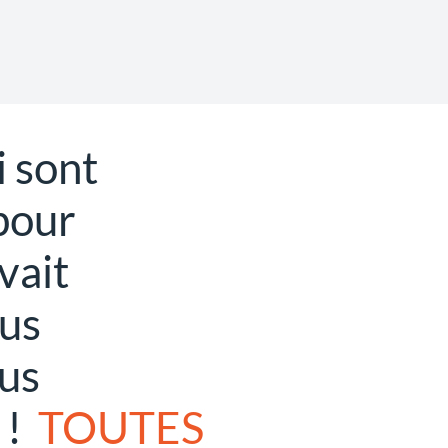
i sont
pour
vait
ous
us
 !
TOUTES