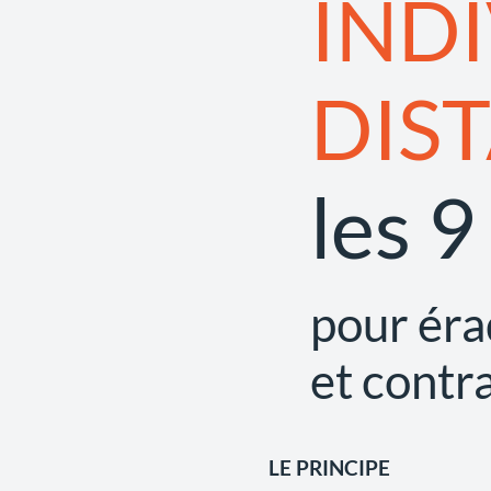
IND
DIS
les 
pour éra
et contra
​LE PRINCIPE