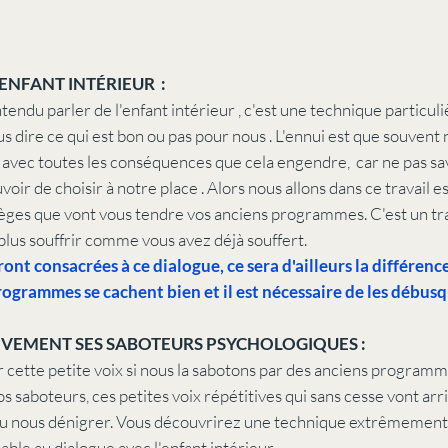
'ENFANT INTÉRIEUR :
ndu parler de l'enfant intérieur , c'est une technique particuli
us dire ce qui est bon ou pas pour nous . L'ennui est que souvent 
 avec toutes les conséquences que cela engendre, car ne pas sav
uvoir de choisir à notre place . Alors nous allons dans ce travail 
pièges que vont vous tendre vos anciens programmes. C'est un trav
plus souffrir comme vous avez déjà souffert.
ont consacrées à ce dialogue, ce sera d'ailleurs la différenc
programmes se cachent bien et il est nécessaire de les débusq
TIVEMENT SES SABOTEURS PSYCHOLOGIQUES :
r cette petite voix si nous la sabotons par des anciens programmes
os saboteurs, ces petites voix répétitives qui sans cesse vont arr
ou nous dénigrer. Vous découvrirez une technique extrêmement ef
able au dialogue avec l'enfant intérieur.