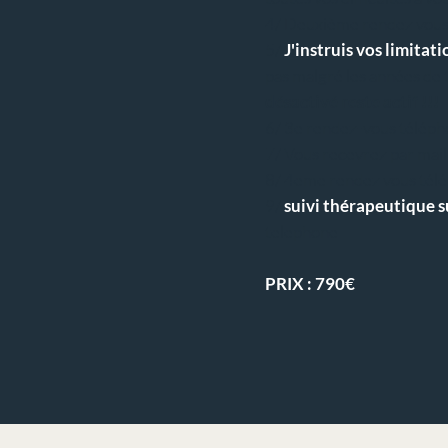
4/ Deuxième rendez vous
5/
J'instruis vos limitati
pas malgré les années de 
désactivé reste actif !!!
6/ 3e rendez-vous téléph
7/ Vous recevrez par mai
8/ 4eme rendez vous télé
9/
suivi thérapeutique s
telephone
PRIX : 790€