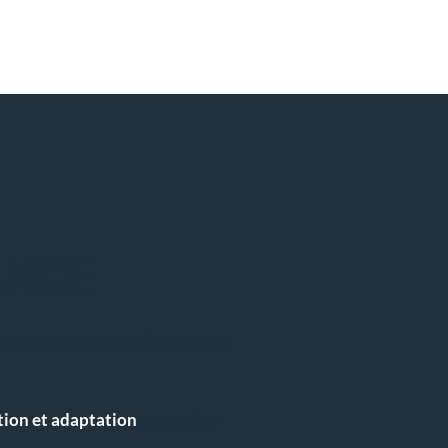
ANCE
ns dont 8 heures de lecture d'un
tion et adaptation
pour relier