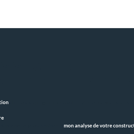
MME & PRIX
N INDIVIDUEL A DIST
tion
chez vous à programmer à votre rythme : quelques questio
re
éléphonique, je vous présente
mon analyse de votre construc
tre histoire et je vérifie avec vous mon analyse.