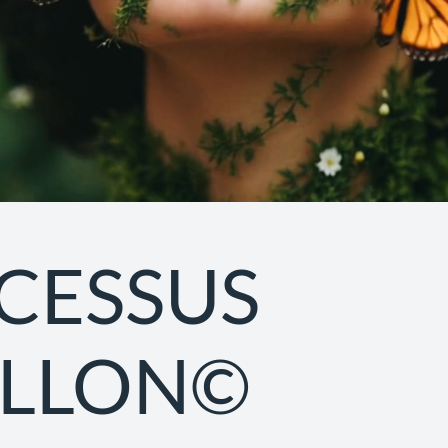
CESSUS
ILLON©