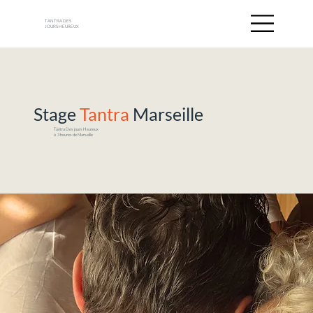
TANTRA DES
JOURS HEUREUX
Stage
Tantra
Marseille
Tantra Des jours Heureux
à 3 heures de Marseille