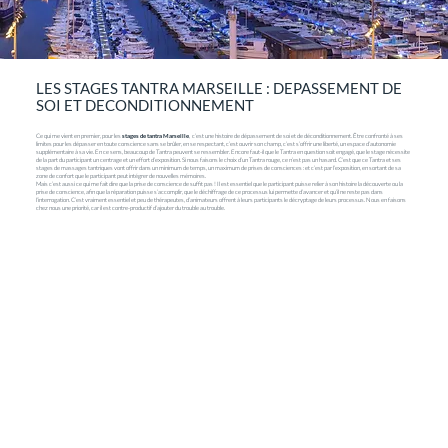
LES STAGES TANTRA MARSEILLE : DEPASSEMENT DE
SOI ET DECONDITIONNEMENT
Ce qui me vient en premier, pour les
stages de tantra Marseille
, c’est une histoire de dépassement de soi et de déconditionnement. Être confronté à ses
limites pour les dépasser en toute conscience sans se brûler, en se respectant, c’est ouvrir son champ, c’est s’offrir une liberté, un espace d’autonomie
supplémentaire à sa vie. En ce sens, beaucoup de Tantra peuvent se ressembler. Encore faut-il que le Tantra en question soit engagé, que le stage nécessite
de la part du participant un centrage et un effort d’exposition. Si nous faisons le choix d’un Tantra rouge, ce n’est pas un hasard. C’est que ce Tantra et ses
stages de massages tantriques vont offrir dans un minimum de temps, un maximum de prises de consciences : et c’est par l’exposition, en sortant de sa
zone de confort que le participant peut intégrer de nouvelles mémoires.
Mais c’est aussi ce qui me fait dire que la prise de conscience de suffit pas ! Il est essentiel que le participant puisse relier à son histoire la découverte ou la
prise de conscience, afin que la réparation puisse s’accomplir, que le déchiffrage de ce processus lui permette d’avancer et qu’il ne reste pas dans
l’interrogation. C’est vraiment essentiel et peu de thérapeutes, d’animateurs offrent à leurs participants le décryptage de leurs processus. Nous en faisons
chez nous une priorité, car il est contre-productif d’ajouter du trouble au trouble.