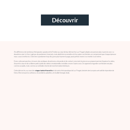
Découvrir
À la différence de nombreux thérapeutes qui placent le Pardon au cœur de leur démarche, Luc Pouget adopte une posture plus nuancée avec sa
deuxième voie. Ici, il ne s’agit pas de pardonner à tout prix, mais plutôt de reconnaître et d’accepter son histoire, en comprenant que chaque épreuve
nous a aussi renforcés. Chercher à pardonner trop vite, juste pour tourner la page, peut parfois mener à se mentir à soi-même.
Dans cette perspective, à travers des pratiques de présence, de parole et de contact conscient, le processus proposé permet d’apaiser la colère,
d’ouvrir le cœur et de se libérer petit à petit des dettes émotionnelles invisibles envers l’autre sexe. On apprend à regarder son histoire non plus
comme un poids, mais comme un véritable chemin de transformation intérieure.
Cette démarche, au cœur des
stages tantra Marseille
et du tantra thérapeutique de Luc Pouget, devient ainsi un puissant outil de réparation de
l’âme. Elle restaure la confiance, réconcilie les polarités, et réveille l’énergie vitale.