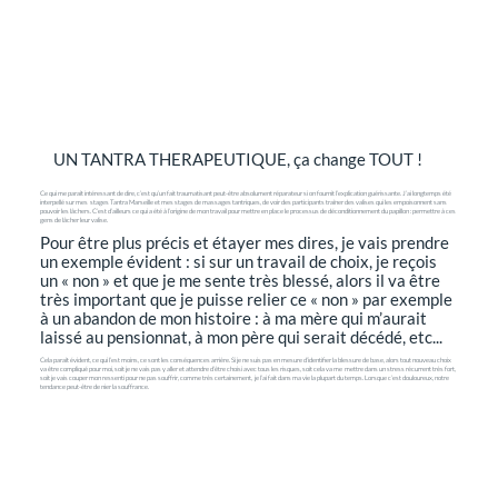
UN TANTRA THERAPEUTIQUE, ça change TOUT !
Ce qui me paraît intéressant de dire, c’est qu’un fait traumatisant peut-être absolument réparateur si on fournit l’explication guérissante. J’ai longtemps été
interpellé sur mes stages Tantra Marseille et mes stages de massages tantriques, de voir des participants traîner des valises qui les empoisonnent sans
pouvoir les lâchers. C’est d’ailleurs ce qui a été à l’origine de mon travail pour mettre en place le processus de déconditionnement du papillon : permettre à ces
gens de lâcher leur valise.
Pour être plus précis et étayer mes dires, je vais prendre
un exemple évident : si sur un travail de choix, je reçois
un « non » et que je me sente très blessé, alors il va être
très important que je puisse relier ce « non » par exemple
à un abandon de mon histoire : à ma mère qui m’aurait
laissé au pensionnat, à mon père qui serait décédé, etc...
Cela paraît évident, ce qui l’est moins, ce sont les conséquences arrière. Si je ne suis pas en mesure d’identifier la blessure de base, alors tout nouveau choix
va être compliqué pour moi, soit je ne vais pas y aller et attendre d’être choisi avec tous les risques, soit cela va me mettre dans un stress récurrent très fort,
soit je vais couper mon ressenti pour ne pas souffrir, comme très certainement, je l’ai fait dans ma vie la plupart du temps. Lorsque c’est douloureux, notre
tendance peut-être de nier la souffrance.