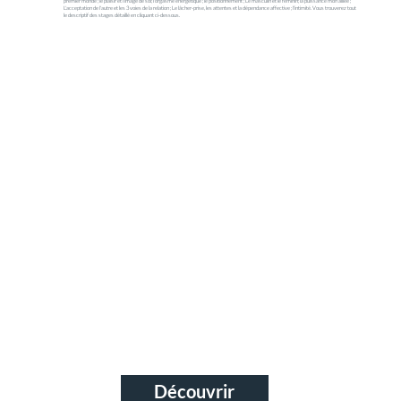
premier monde ; le plaisir et l'image de soi; l'orgasme énergétique ; le positionnement ; Le masculin et le féminin; la puissance mon alliée ;
L'acceptation de l'autre et les 3 voies de la relation ; Le lâcher-prise, les attentes et la dépendance affective ; l'intimité. Vous trouverez tout
le descriptif des stages détaillé en cliquant ci-dessous.
Découvrir