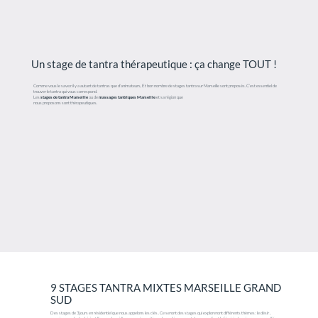
Un stage de tantra thérapeutique : ça change TOUT !
Comme vous le savez il y a autant de tantras que d'animateurs, Et bon nombre de stages tantra sur Marseille sont proposés. C’est essentiel de
trouver le tantra qui vous correspond.
Les
stages de tantra Marseille
ou de
massages tantriques Marseille
et sa région que
nous proposons sont thérapeutiques.
9 STAGES TANTRA MIXTES MARSEILLE GRAND
SUD
Des stages de 3 jours en résidentiel que nous appelons les clés . Ce seront des stages qui exploreront différents thèmes : le désir ,