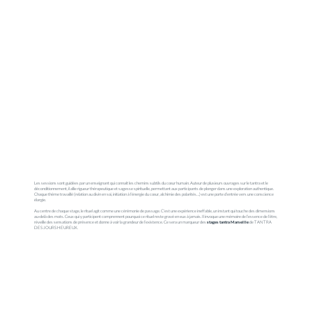
Les sessions sont guidées par un enseignant qui connaît les chemins subtils du cœur humain. Auteur de plusieurs ouvrages sur le tantra et le
déconditionnement, il allie rigueur thérapeutique et sagesse spirituelle, permettant aux participants de plonger dans une exploration authentique.
Chaque thème travaillé (relation au divin en soi, initiation à l’énergie du cœur, alchimie des polarités…) est une porte d’entrée vers une conscience
élargie.
Au centre de chaque stage, le rituel agit comme une cérémonie de passage. C’est une expérience ineffable, un instant qui touche des dimensions
au‑delà des mots. Ceux qui y participent comprennent pourquoi ce rituel reste gravé en eux à jamais. Il invoque une mémoire de l’essence de l’être,
réveille des sensations de présence et donne à voir la grandeur de l’existence. Ce sera un marqueur des
stages tantra Marseille
de TANTRA
DES JOURS HEUREUX.