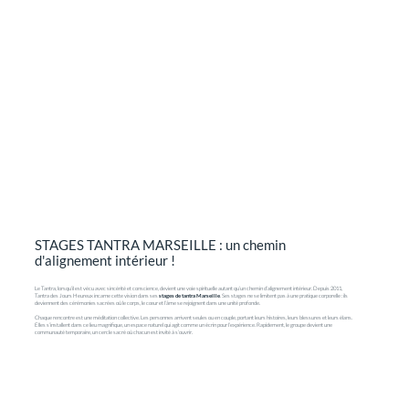
STAGES TANTRA MARSEILLE : un chemin
d'alignement intérieur !
Le Tantra, lorsqu’il est vécu avec sincérité et conscience, devient une voie spirituelle autant qu’un chemin d’alignement intérieur. Depuis 2011,
Tantra des Jours Heureux incarne cette vision dans ses
stages de tantra Marseille
. Ses stages ne se limitent pas à une pratique corporelle : ils
deviennent des cérémonies sacrées où le corps, le cœur et l’âme se rejoignent dans une unité profonde.
Chaque rencontre est une méditation collective. Les personnes arrivent seules ou en couple, portant leurs histoires, leurs blessures et leurs élans.
Elles s’installent dans ce lieu magnifique, un espace naturel qui agit comme un écrin pour l’expérience. Rapidement, le groupe devient une
communauté temporaire, un cercle sacré où chacun est invité à s’ouvrir.