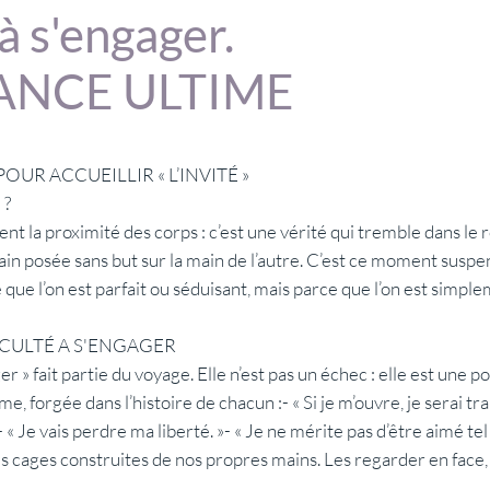
 à s'engager.
ANCE ULTIME
UR ACCUEILLIR « L’INVITÉ »
 ?
ent la proximité des corps : c’est une vérité qui tremble dans le
main posée sans but sur la main de l’autre. C’est ce moment suspen
que l’on est parfait ou séduisant, mais parce que l’on est simpl
CULTÉ A S'ENGAGER
ger » fait partie du voyage. Elle n’est pas un échec : elle est une 
, forgée dans l’histoire de chacun :- « Si je m’ouvre, je serai trahi
- « Je vais perdre ma liberté. »- « Je ne mérite pas d’être aimé tel 
cages construites de nos propres mains. Les regarder en face, c