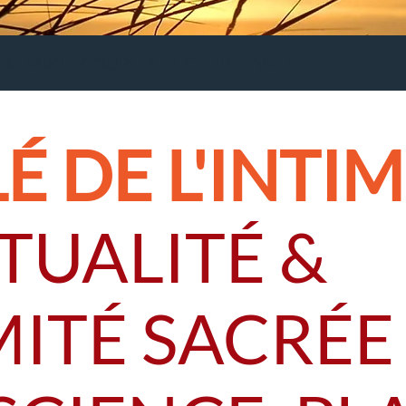
RA MIXTE COUPLES ET CELIBATAIRES
É DE L'INTIM
ITUALITÉ &
MITÉ SACRÉE 