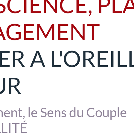
CIENCE, PLA
AGEMENT
ER A L'OREIL
UR
ent, le Sens du Couple
LITÉ