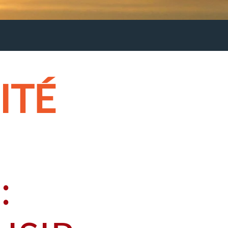
ITÉ
: