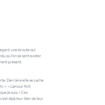
 regard, une écoute qui
du où l’on se sent exister
ement présent.
porte. Derrière elle se cache
. »- « L’amour finit
que je suis. » Ces
’est déjà leur ôter de leur