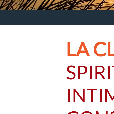
STAGES TANT
LA CL
SPIR
INTI