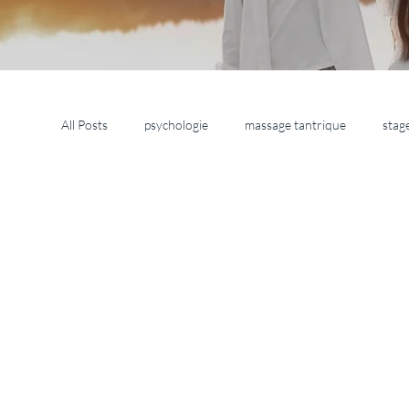
All Posts
psychologie
massage tantrique
stag