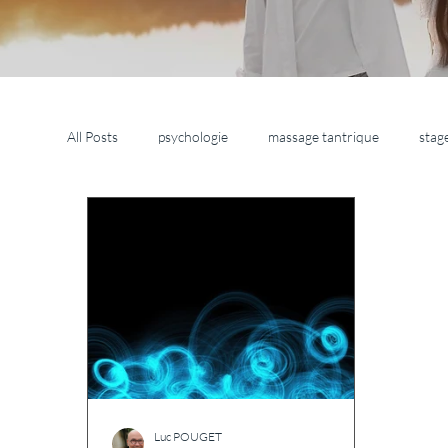
All Posts
psychologie
massage tantrique
stag
Luc POUGET