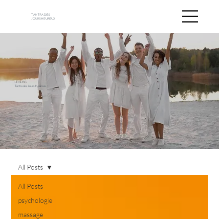
TANTRA DES
JOURS HEUREUX
LE BLOG
Tantra des Jours Heureux
All Posts
All Posts
psychologie
massage