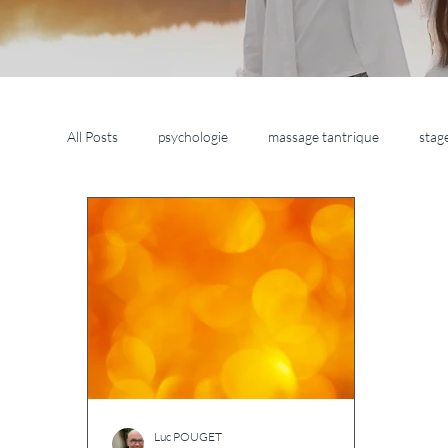
All Posts
psychologie
massage tantrique
stag
Luc POUGET