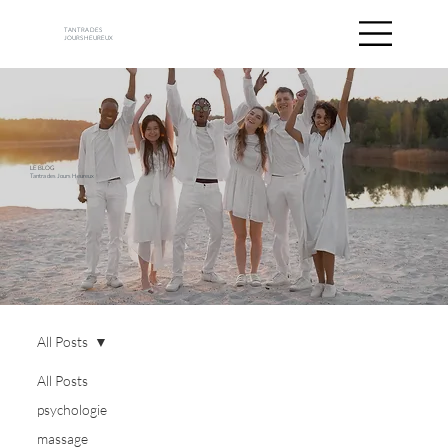
TANTRA DES
JOURS HEUREUX
LE BLOG
Tantra des Jours Heureux
All Posts
All Posts
psychologie
massage