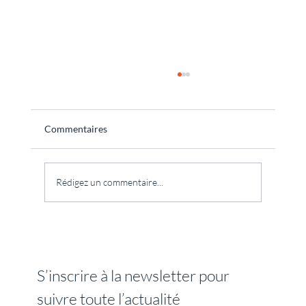
Commentaires
Rédigez un commentaire...
Stage tantra : pourquoi le mot tantra fait-il
peur et que peut réellement vous apporter
un premier stage tantra ?
S’inscrire à la newsletter pour 
suivre toute l’actualité