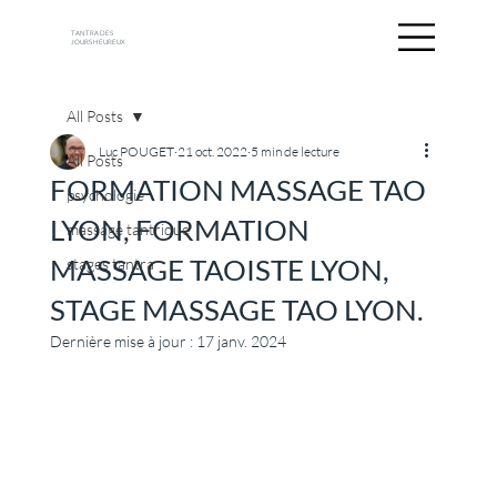
TANTRA DES
JOURS HEUREUX
All Posts
Luc POUGET
21 oct. 2022
5 min de lecture
All Posts
FORMATION MASSAGE TAO
psychologie
LYON, FORMATION
massage tantrique
MASSAGE TAOISTE LYON,
stages tantra
STAGE MASSAGE TAO LYON.
Dernière mise à jour :
17 janv. 2024