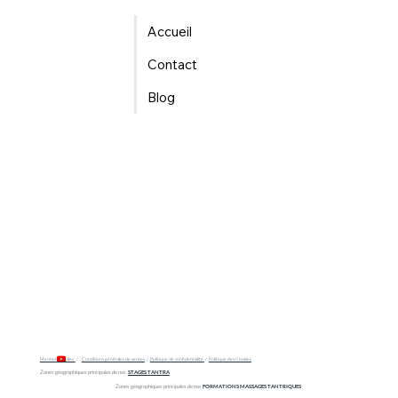
Accueil
Contact
Blog
Mentions légales
/
Conditions générales de ventes
/
Politique de confidentialité
/
Politique des Cookies
Zones géographiques principales de nos
STAGES TANTRA
Zones géographiques principales de nos
FORMATIONS MASSAGES TANTRIQUES