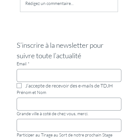
Rédigez un commentaire...
Stage tantra : pourquoi le mot tantra fait-il
peur et que peut réellement vous apporter
un premier stage tantra ?
S’inscrire à la newsletter pour 
suivre toute l’actualité
Email
*
J’accepte de recevoir des e-mails de TDJH
Prénom et Nom
Grande ville à coté de chez vous, merci.
Participer au Tirage au Sort de notre prochain Stage