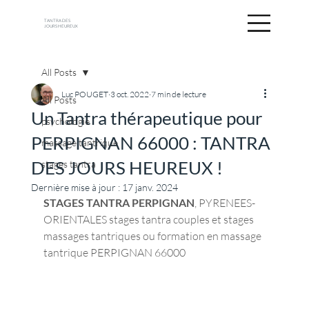
TANTRA DES
JOURS HEUREUX
All Posts
Luc POUGET
3 oct. 2022
7 min de lecture
All Posts
Un Tantra thérapeutique pour
psychologie
PERPIGNAN 66000 : TANTRA
massage tantrique
DES JOURS HEUREUX !
stages tantra
Dernière mise à jour :
17 janv. 2024
STAGES TANTRA PERPIGNAN
, PYRENEES-
ORIENTALES stages tantra couples et stages 
massages tantriques ou formation en massage 
tantrique PERPIGNAN 66000