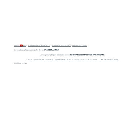
Mentions légales
/
Conditions générales de ventes
/
Politique de confidentialité
/
Politique des Cookies
Zones géographiques principales de nos
STAGES TANTRA
Zones géographiques principales de nos
FORMATIONS MASSAGES TANTRIQUES
FORMATIONS PROFESSIONNELLES MASSAGES BIEN-ETRE en 2 jours : ACADEMIE DU TOUCHER SENSORIEL
© 2026 par My Wix