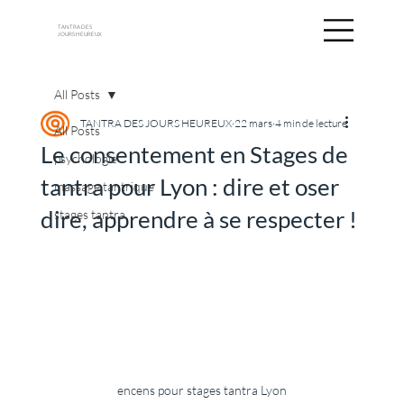
TANTRA DES
JOURS HEUREUX
All Posts
TANTRA DES JOURS HEUREUX
22 mars
4 min de lecture
All Posts
Le consentement en Stages de
psychologie
tantra pour Lyon : dire et oser
massage tantrique
dire, apprendre à se respecter !
stages tantra
encens pour stages tantra Lyon