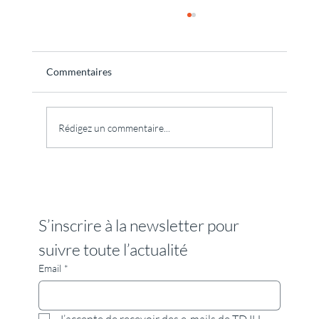
Commentaires
Rédigez un commentaire...
Le temps de transport : une étape
essentielle d'un stage de tantra
thérapeutique !
S’inscrire à la newsletter pour 
suivre toute l’actualité
Email
*
J’accepte de recevoir des e-mails de TDJH