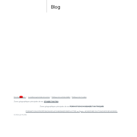
Blog
Mentions légales
/
Conditions générales de ventes
/
Politique de confidentialité
/
Politique des Cookies
Zones géographiques principales de nos
STAGES TANTRA
Zones géographiques principales de nos
FORMATIONS MASSAGES TANTRIQUES
FORMATIONS PROFESSIONNELLES MASSAGES BIEN-ETRE en 2 jours : ACADEMIE DU TOUCHER SENSORIEL
© 2026 par My Wix