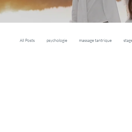
All Posts
psychologie
massage tantrique
stag