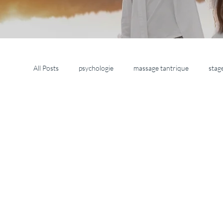
All Posts
psychologie
massage tantrique
stag