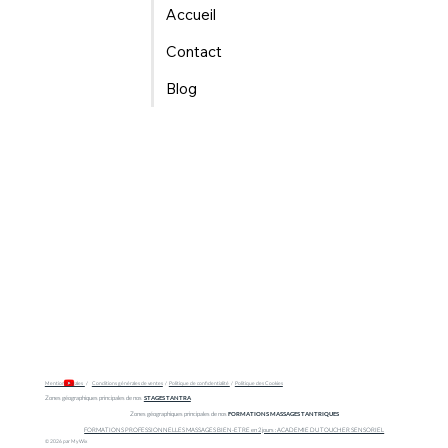
Accueil
Contact
Blog
Mentions légales
/
Conditions générales de ventes
/
Politique de confidentialité
/
Politique des Cookies
Zones géographiques principales de nos
STAGES TANTRA
Zones géographiques principales de nos
FORMATIONS MASSAGES TANTRIQUES
FORMATIONS PROFESSIONNELLES MASSAGES BIEN-ETRE en 2 jours : ACADEMIE DU TOUCHER SENSORIEL
© 2026 par My Wix