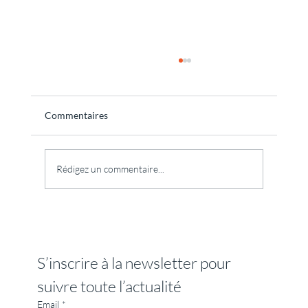
Commentaires
Rédigez un commentaire...
Stage tantra : pourquoi le mot tantra fait-il
peur et que peut réellement vous apporter
un premier stage tantra ?
S’inscrire à la newsletter pour 
suivre toute l’actualité
Email
*