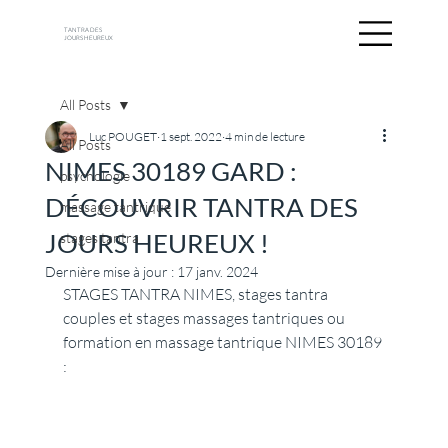
TANTRA DES
JOURS HEUREUX
All Posts
Luc POUGET
1 sept. 2022
4 min de lecture
All Posts
NIMES 30189 GARD :
psychologie
DÉCOUVRIR TANTRA DES
massage tantrique
JOURS HEUREUX !
stages tantra
Dernière mise à jour :
17 janv. 2024
STAGES TANTRA NIMES, stages tantra 
couples et stages massages tantriques ou 
formation en massage tantrique NIMES 30189 
: 